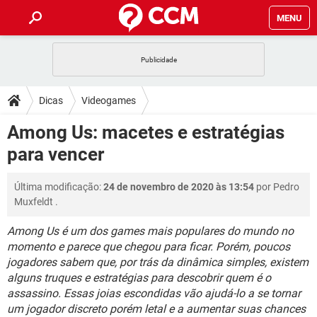
MENU
INÍCIO
JOGOS
WHATSAPP
DICAS
Dicas
Videogames
CELULAR
FACEBOOK
JOGOS
WHATSAPP
DOWNLOADS
Among Us: macetes e estratégias
OUTLOOK
EXCEL
CELULAR
FACEBOOK
para vencer
INSTAGRAM
JOGOS
GMAIL
WHATSAPP
FÓRUM
OUTLOOK
EXCEL
GUIA DE COMPRAS
CELULAR
FACEBOOK
Última modificação:
24 de novembro de 2020 às 13:54
por
Pedro
INSTAGRAM
JOGOS
GMAIL
WHATSAPP
GLOSSÁRIO
OUTLOOK
Muxfeldt
.
EXCEL
GUIA DE COMPRAS
CELULAR
FACEBOOK
INSTAGRAM
JOGOS
GMAIL
WHATSAPP
Among Us é um dos games mais populares do mundo no
OUTLOOK
EXCEL
momento e parece que chegou para ficar. Porém, poucos
GUIA DE COMPRAS
CELULAR
FACEBOOK
jogadores sabem que, por trás da dinâmica simples, existem
INSTAGRAM
GMAIL
OUTLOOK
EXCEL
alguns truques e estratégias para descobrir quem é o
GUIA DE COMPRAS
assassino. Essas joias escondidas vão ajudá-lo a se tornar
INSTAGRAM
GMAIL
um jogador discreto porém letal e a aumentar suas chances