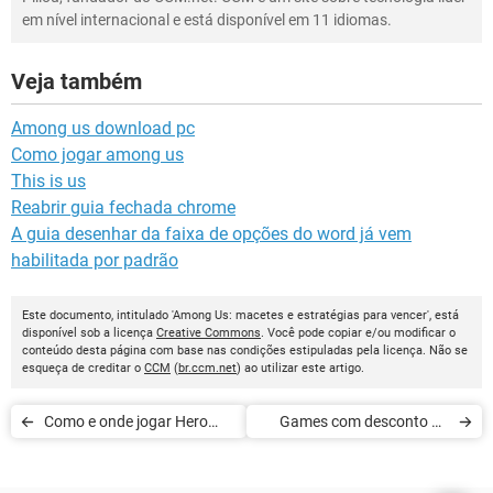
em nível internacional e está disponível em 11 idiomas.
Veja também
Among us download pc
Como jogar among us
This is us
Reabrir guia fechada chrome
A guia desenhar da faixa de opções do word já vem
habilitada por padrão
Este documento, intitulado 'Among Us: macetes e estratégias para vencer', está
disponível sob a licença
Creative Commons
. Você pode copiar e/ou modificar o
conteúdo desta página com base nas condições estipuladas pela licença. Não se
esqueça de creditar o
CCM
(
br.ccm.net
) ao utilizar este artigo.
Como e onde jogar Hero
Games com desconto na
Wars
Black Friday