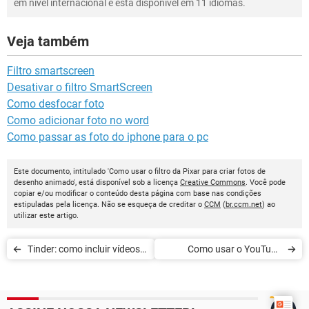
em nível internacional e está disponível em 11 idiomas.
Veja também
Filtro smartscreen
Desativar o filtro SmartScreen
Como desfocar foto
Como adicionar foto no word
Como passar as foto do iphone para o pc
Este documento, intitulado 'Como usar o filtro da Pixar para criar fotos de
desenho animado', está disponível sob a licença
Creative Commons
. Você pode
copiar e/ou modificar o conteúdo desta página com base nas condições
estipuladas pela licença. Não se esqueça de creditar o
CCM
(
br.ccm.net
) ao
utilizar este artigo.
Tinder: como incluir vídeos
Como usar o YouTube
no perfil e aprimorar buscas
Shorts, rival de TikTok e
Instagram Reels