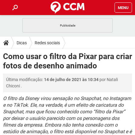
MENU
INÍCIO
JOGOS
WHATSAPP
DICAS
Dicas
Redes sociais
CELULAR
FACEBOOK
JOGOS
WHATSAPP
DOWNLOADS
Como usar o filtro da Pixar para criar
OUTLOOK
EXCEL
CELULAR
FACEBOOK
fotos de desenho animado
INSTAGRAM
JOGOS
GMAIL
WHATSAPP
FÓRUM
OUTLOOK
EXCEL
GUIA DE COMPRAS
CELULAR
FACEBOOK
Última modificação:
14 de julho de 2021 às 10:34
por
Natali
INSTAGRAM
JOGOS
GMAIL
WHATSAPP
GLOSSÁRIO
OUTLOOK
Chiconi
.
EXCEL
GUIA DE COMPRAS
CELULAR
FACEBOOK
INSTAGRAM
JOGOS
GMAIL
WHATSAPP
O filtro da Disney virou sensação no Snapchat, no Instagram
OUTLOOK
EXCEL
e no TikTok. Ele, na verdade, é um efeito de caricatura do
GUIA DE COMPRAS
CELULAR
FACEBOOK
Snapchat, mas que ficou conhecido como “filtro da Pixar”
INSTAGRAM
GMAIL
OUTLOOK
EXCEL
por deixar o usuário parecido com os personagens dos
GUIA DE COMPRAS
filmes da empresa. Embora não tenha conexão com o
INSTAGRAM
GMAIL
estúdio de animação, o filtro está disponível no Snapchat e é