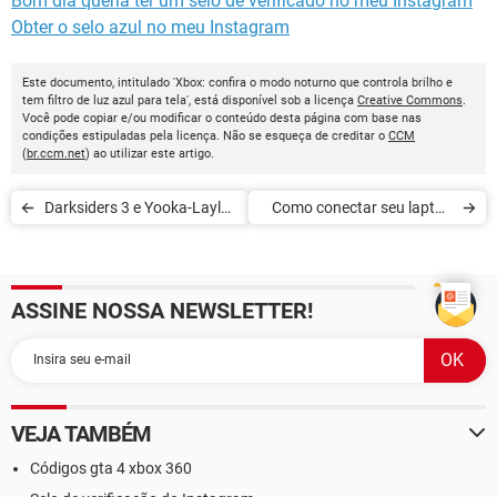
Bom dia queria ter um selo de verificado no meu Instagram
Obter o selo azul no meu Instagram
Este documento, intitulado 'Xbox: confira o modo noturno que controla brilho e
tem filtro de luz azul para tela', está disponível sob a licença
Creative Commons
.
Você pode copiar e/ou modificar o conteúdo desta página com base nas
condições estipuladas pela licença. Não se esqueça de creditar o
CCM
(
br.ccm.net
) ao utilizar este artigo.
Darksiders 3 e Yooka-Laylee
Como conectar seu laptop
podem ser baixados de
no Xbox 360
graça no Xbox
ASSINE NOSSA NEWSLETTER!
VEJA TAMBÉM
Códigos gta 4 xbox 360