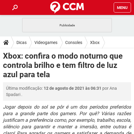
MENU
INÍCIO
JOGOS
WHATSAPP
DICAS
Dicas
Videogames
Consoles
Xbox
CELULAR
FACEBOOK
JOGOS
WHATSAPP
DOWNLOADS
Xbox: confira o modo noturno que
OUTLOOK
EXCEL
CELULAR
FACEBOOK
controla brilho e tem filtro de luz
INSTAGRAM
JOGOS
GMAIL
WHATSAPP
FÓRUM
OUTLOOK
EXCEL
azul para tela
GUIA DE COMPRAS
CELULAR
FACEBOOK
INSTAGRAM
JOGOS
GMAIL
WHATSAPP
GLOSSÁRIO
OUTLOOK
EXCEL
Última modificação:
12 de agosto de 2021 às 06:31
por
Ana
GUIA DE COMPRAS
CELULAR
FACEBOOK
Spadari
.
INSTAGRAM
JOGOS
GMAIL
WHATSAPP
OUTLOOK
EXCEL
GUIA DE COMPRAS
CELULAR
FACEBOOK
Jogar depois do sol se pôr é um dos períodos preferidos
INSTAGRAM
GMAIL
para a grande parte dos gamers. Por quê? Várias razões
OUTLOOK
EXCEL
justificam a preferência como, por exemplo, trabalho, escola,
GUIA DE COMPRAS
INSTAGRAM
GMAIL
silêncio para garantir e manter a imersão, entre outras é
claro! Para agradar os gamers e satisfazer a demanda de