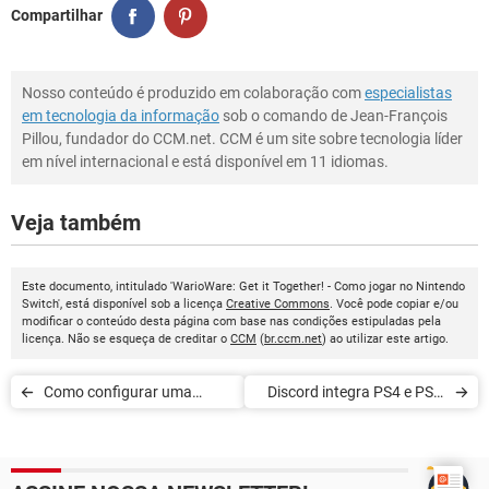
Compartilhar
Nosso conteúdo é produzido em colaboração com
especialistas
em tecnologia da informação
sob o comando de Jean-François
Pillou, fundador do CCM.net. CCM é um site sobre tecnologia líder
em nível internacional e está disponível em 11 idiomas.
Veja também
Este documento, intitulado 'WarioWare: Get it Together! - Como jogar no Nintendo
Switch', está disponível sob a licença
Creative Commons
. Você pode copiar e/ou
modificar o conteúdo desta página com base nas condições estipuladas pela
licença. Não se esqueça de creditar o
CCM
(
br.ccm.net
) ao utilizar este artigo.
Como configurar uma
Discord integra PS4 e PS5;
conexão Wi-FI no Nintendo
confira o funcionamento
3DS