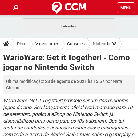
MENU
INÍCIO
JOGOS
WHATSAPP
DICAS
Dicas
Videogames
Consoles
Nintendo DS
CELULAR
FACEBOOK
JOGOS
WHATSAPP
DOWNLOADS
WarioWare: Get it Together! - Como
OUTLOOK
EXCEL
CELULAR
FACEBOOK
jogar no Nintendo Switch
INSTAGRAM
JOGOS
GMAIL
WHATSAPP
FÓRUM
OUTLOOK
EXCEL
GUIA DE COMPRAS
CELULAR
FACEBOOK
Última modificação:
23 de agosto de 2021 às 15:57
por
Natali
INSTAGRAM
JOGOS
GMAIL
WHATSAPP
GLOSSÁRIO
OUTLOOK
Chiconi
.
EXCEL
GUIA DE COMPRAS
CELULAR
FACEBOOK
INSTAGRAM
JOGOS
GMAIL
WHATSAPP
WarioWare: Get it Together! promete ser um dos melhores
OUTLOOK
EXCEL
jogos do ano. Seu lançamento oficial está marcado para 10
GUIA DE COMPRAS
CELULAR
FACEBOOK
de setembro, porém a eShop do Nintendo Switch já
INSTAGRAM
GMAIL
OUTLOOK
EXCEL
disponibilizou uma demo para os fãs baixarem. Que tal
GUIA DE COMPRAS
matar as saudades e conhecer melhor esses microgames
INSTAGRAM
GMAIL
com toda a turma de Wario? Saiba mais sobre o gameplay e