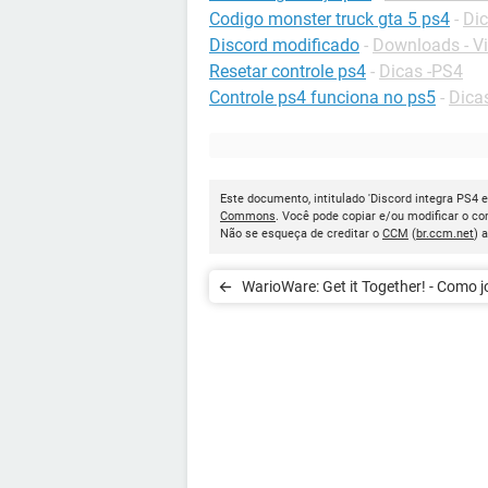
Codigo monster truck gta 5 ps4
-
Dic
Discord modificado
-
Downloads - 
Resetar controle ps4
-
Dicas -PS4
Controle ps4 funciona no ps5
-
Dica
Este documento, intitulado 'Discord integra PS4 e
Commons
. Você pode copiar e/ou modificar o c
Não se esqueça de creditar o
CCM
(
br.ccm.net
) 
WarioWare: Get it Together! - Como 
Nintendo Switch