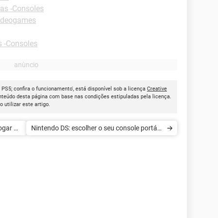
as -Consoles
Videogames
s -Consoles
 PS5; confira o funcionamento', está disponível sob a licença
Creative
onteúdo desta página com base nas condições estipuladas pela licença.
ao utilizar este artigo.
jogar no
Nintendo DS: escolher o seu console portátil
corretamente