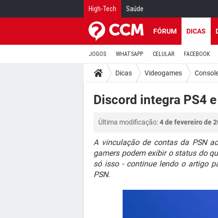
High-Tech
Saúde
FÓRUM
DICAS
JOGOS
WHATSAPP
CELULAR
FACEBOOK
Dicas
Videogames
Consol
Discord integra PS4 
Última modificação:
4 de fevereiro de 
A vinculação de contas da PSN ao 
gamers podem exibir o status do qu
só isso - continue lendo o artigo p
PSN.