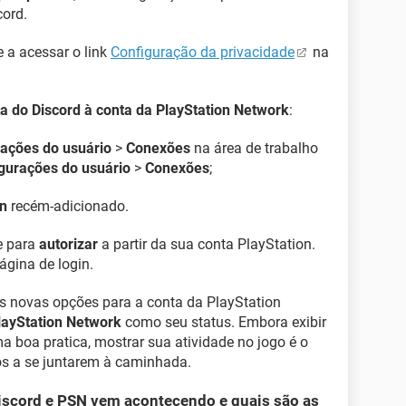
cord.
e a acessar o link
Configuração da privacidade
na
a do Discord à conta da PlayStation Network
:
ações do usuário
>
Conexões
na área de trabalho
gurações do usuário
>
Conexões
;
on
recém-adicionado.
e para
autorizar
a partir da sua conta PlayStation.
ágina de login.
as novas opções para a conta da PlayStation
PlayStation Network
como seu status. Embora exibir
a boa pratica, mostrar sua atividade no jogo é o
os a se juntarem à caminhada.
iscord e PSN vem acontecendo e quais são as