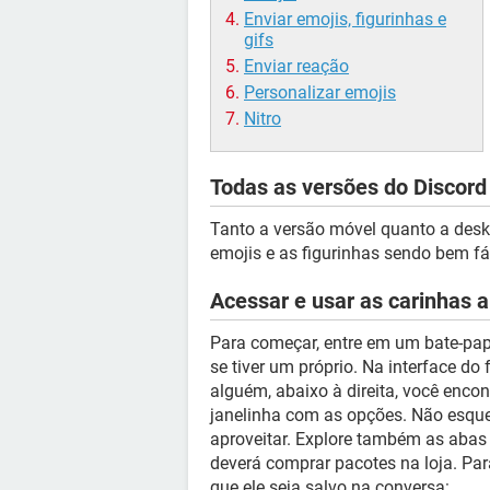
Enviar emojis, figurinhas e
gifs
Enviar reação
Personalizar emojis
Nitro
Todas as versões do Discord
Tanto a versão móvel quanto a des
emojis e as figurinhas sendo bem f
Acessar e usar as carinhas 
Para começar, entre em um bate-pap
se tiver um próprio. Na interface d
alguém, abaixo à direita, você encon
janelinha com as opções. Não esqu
aproveitar. Explore também as aba
deverá comprar pacotes na loja. Para
que ele seja salvo na conversa: