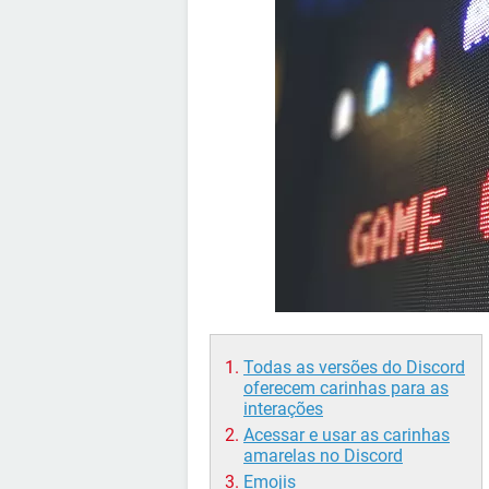
Todas as versões do Discord
oferecem carinhas para as
interações
Acessar e usar as carinhas
amarelas no Discord
Emojis