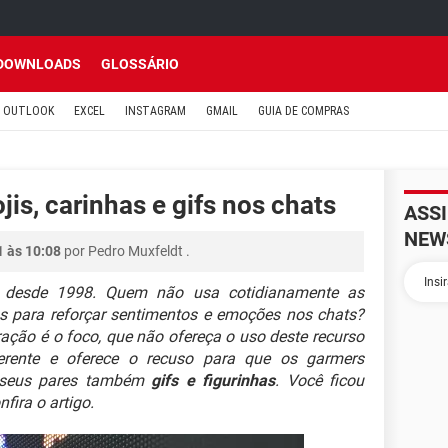
DOWNLOADS
GLOSSÁRIO
OUTLOOK
EXCEL
INSTAGRAM
GMAIL
GUIA DE COMPRAS
is, carinhas e gifs nos chats
ASS
NEW
1 às 10:08
por
Pedro Muxfeldt
.
desde 1998. Quem não usa cotidianamente as
s para reforçar sentimentos e emoções nos chats?
ação é o foco, que não ofereça o uso deste recurso
rente e oferece o recuso para que os garmers
 seus pares também
gifs e figurinhas
. Você ficou
fira o artigo.