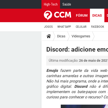
High-Tech
Saúde
FÓRUM
DICAS
JOGOS
WHATSAPP
CELULAR
FACEBOOK
Dicas
Videogames
Discord: adicione emoj
Última modificação:
26 de maio de 202
Emojis
fazem parte da vida web 
carinhas amarelas e outras imagen
Não há mais programa, onde a inter
gráfico digital.
Discord
não é dife
implementem os bate-papos com
curioso para conhecer o recurso? Con