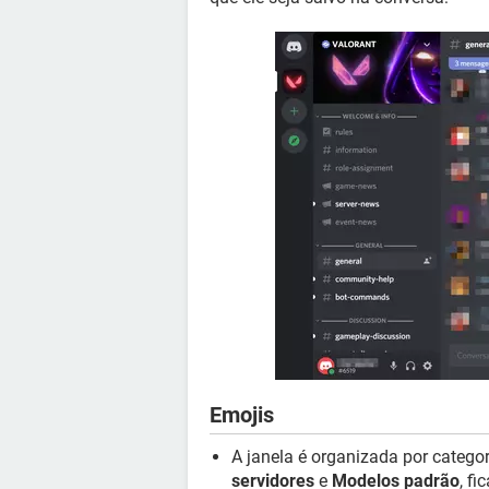
Emojis
A janela é organizada por catego
servidores
e
Modelos padrão
, f