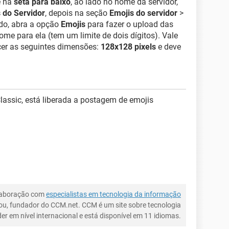
e na
seta para baixo
, ao lado no nome da servidor,
 do Servidor
, depois na seção
Emojis do servidor
>
ado, abra a opção
Emojis
para fazer o upload das
me para ela (tem um limite de dois dígitos). Vale
er as seguintes dimensões:
128x128 pixels
e deve
 Classic, está liberada a postagem de emojis
laboração com
especialistas em tecnologia da informação
ou, fundador do CCM.net. CCM é um site sobre tecnologia
íder em nível internacional e está disponível em 11 idiomas.