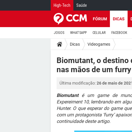
High-Tech
Saúde
FÓRUM
DICAS
JOGOS
WHATSAPP
CELULAR
FACEBOOK
Dicas
Videogames
Biomutant, o destino
nas mãos de um furry
Última modificação:
26 de maio de 202
Biomutant
é um game de mundo a
Expereiment 10, lembrando em algun
Hunter. O que esperar do game que 
com um protagonista ‘furry’ apaixo
continuidade deste artigo.