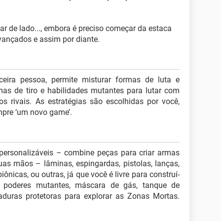
car de lado..., embora é preciso começar da estaca
vançados e assim por diante.
eira pessoa, permite misturar formas de luta e
as de tiro e habilidades mutantes para lutar com
os rivais. As estratégias são escolhidas por você,
mpre ‘um novo game’.
ersonalizáveis – combine peças para criar armas
as mãos – lâminas, espingardas, pistolas, lanças,
iônicas, ou outras, já que você é livre para construí-
m poderes mutantes, máscara de gás, tanque de
maduras protetoras para explorar as Zonas Mortas.