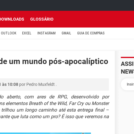
DOWNLOADS
GLOSSÁRIO
OUTLOOK
EXCEL
INSTAGRAM
GMAIL
GUIA DE COMPRAS
 de um mundo pós-apocalíptico
ASS
NEW
1 às 10:08
por
Pedro Muxfeldt
.
berto, com ares de RPG, desenvolvido por
s elementos Breath of the Wild, Far Cry ou Monster
trilhou um longo caminho até esta entrega final –
nante que luta como um pro? É isso que veremos na