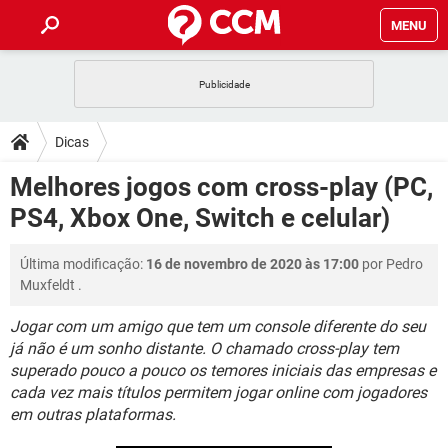
MENU
INÍCIO
JOGOS
WHATSAPP
DICAS
Dicas
CELULAR
FACEBOOK
JOGOS
WHATSAPP
DOWNLOADS
Melhores jogos com cross-play (PC,
OUTLOOK
EXCEL
CELULAR
FACEBOOK
PS4, Xbox One, Switch e celular)
INSTAGRAM
JOGOS
GMAIL
WHATSAPP
FÓRUM
OUTLOOK
EXCEL
GUIA DE COMPRAS
CELULAR
FACEBOOK
Última modificação:
16 de novembro de 2020 às 17:00
por
Pedro
INSTAGRAM
JOGOS
GMAIL
WHATSAPP
GLOSSÁRIO
OUTLOOK
Muxfeldt
.
EXCEL
GUIA DE COMPRAS
CELULAR
FACEBOOK
INSTAGRAM
JOGOS
GMAIL
WHATSAPP
Jogar com um amigo que tem um console diferente do seu
OUTLOOK
EXCEL
já não é um sonho distante. O chamado cross-play tem
GUIA DE COMPRAS
CELULAR
FACEBOOK
superado pouco a pouco os temores iniciais das empresas e
INSTAGRAM
GMAIL
OUTLOOK
EXCEL
cada vez mais títulos permitem jogar online com jogadores
GUIA DE COMPRAS
em outras plataformas.
INSTAGRAM
GMAIL