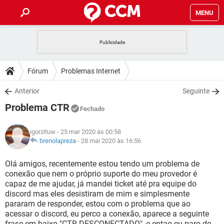
MENU
INÍCIO
JOGOS
WHATSAPP
DICAS
Fórum
Problemas Internet
CELULAR
FACEBOOK
JOGOS
WHATSAPP
DOWNLOADS
Anterior
Seguinte
OUTLOOK
EXCEL
CELULAR
FACEBOOK
Problema CTR
INSTAGRAM
JOGOS
GMAIL
WHATSAPP
Fechado
FÓRUM
OUTLOOK
EXCEL
GUIA DE COMPRAS
CELULAR
FACEBOOK
igorzituw
- 25 mar 2020 às 00:58
INSTAGRAM
JOGOS
GMAIL
WHATSAPP
GLOSSÁRIO
brenolapreza
-
28 mai 2020 às 16:56
OUTLOOK
EXCEL
GUIA DE COMPRAS
CELULAR
FACEBOOK
INSTAGRAM
JOGOS
GMAIL
WHATSAPP
Olá amigos, recentemente estou tendo um problema de
OUTLOOK
EXCEL
conexão que nem o próprio suporte do meu provedor é
GUIA DE COMPRAS
CELULAR
FACEBOOK
capaz de me ajudar, já mandei ticket até pra equipe do
INSTAGRAM
GMAIL
discord mas eles desistiram de mim e simplesmente
OUTLOOK
EXCEL
GUIA DE COMPRAS
pararam de responder, estou com o problema que ao
INSTAGRAM
GMAIL
acessar o discord, eu perco a conexão, aparece a seguinte
frase em baixo "CTR DESCONECTADO", e entao eu paro de