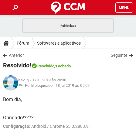
MENU
INÍCIO
JOGOS
WHATSAPP
DICAS
Fórum
Softwares e aplicativos
CELULAR
FACEBOOK
JOGOS
WHATSAPP
DOWNLOADS
Anterior
Seguinte
OUTLOOK
EXCEL
CELULAR
FACEBOOK
Resolvido!
INSTAGRAM
JOGOS
GMAIL
WHATSAPP
Resolvido
/Fechado
FÓRUM
OUTLOOK
EXCEL
GUIA DE COMPRAS
CELULAR
FACEBOOK
Kevilly
- 17 jul 2019 às 20:38
INSTAGRAM
JOGOS
GMAIL
WHATSAPP
GLOSSÁRIO
Perfil bloqueado -
18 jul 2019 às 05:07
OUTLOOK
EXCEL
GUIA DE COMPRAS
CELULAR
FACEBOOK
INSTAGRAM
JOGOS
GMAIL
WHATSAPP
Bom dia,
OUTLOOK
EXCEL
GUIA DE COMPRAS
CELULAR
FACEBOOK
INSTAGRAM
GMAIL
Obrigado!????
OUTLOOK
EXCEL
GUIA DE COMPRAS
Configuração:
Android / Chrome 55.0.2883.91
INSTAGRAM
GMAIL