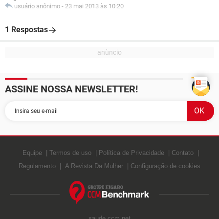
usuário anônimo
-
23 mai 2013 às 10:20
1 Respostas
ASSINE NOSSA NEWSLETTER!
Equipe
Termos de uso
Política de Privacidade
Contato
Regulamento
A Revista Da Mulher
Configuração de cookies
saude.ccm.net