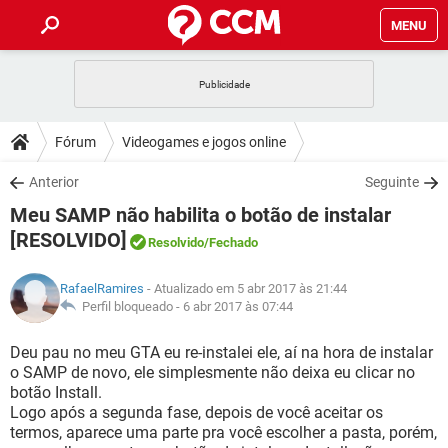
MENU
INÍCIO
JOGOS
WHATSAPP
DICAS
Fórum
Videogames e jogos online
CELULAR
FACEBOOK
JOGOS
WHATSAPP
DOWNLOADS
Anterior
Seguinte
OUTLOOK
EXCEL
CELULAR
FACEBOOK
Meu SAMP não habilita o botão de instalar
INSTAGRAM
JOGOS
GMAIL
WHATSAPP
FÓRUM
OUTLOOK
EXCEL
[RESOLVIDO]
Resolvido
/Fechado
GUIA DE COMPRAS
CELULAR
FACEBOOK
INSTAGRAM
JOGOS
GMAIL
WHATSAPP
GLOSSÁRIO
OUTLOOK
EXCEL
RafaelRamires
- Atualizado em 5 abr 2017 às 21:44
GUIA DE COMPRAS
CELULAR
FACEBOOK
Perfil bloqueado -
6 abr 2017 às 07:44
INSTAGRAM
JOGOS
GMAIL
WHATSAPP
OUTLOOK
EXCEL
Deu pau no meu GTA eu re-instalei ele, aí na hora de instalar
GUIA DE COMPRAS
CELULAR
FACEBOOK
INSTAGRAM
GMAIL
o SAMP de novo, ele simplesmente não deixa eu clicar no
OUTLOOK
EXCEL
botão Install.
GUIA DE COMPRAS
Logo após a segunda fase, depois de você aceitar os
INSTAGRAM
GMAIL
termos, aparece uma parte pra você escolher a pasta, porém,