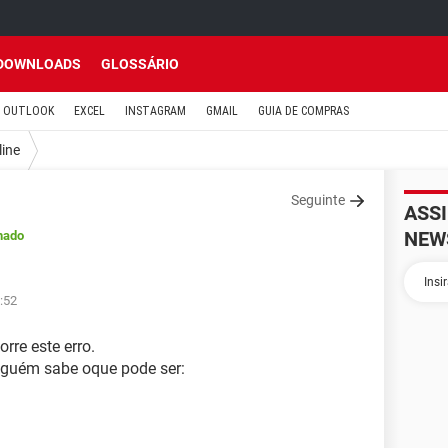
DOWNLOADS
GLOSSÁRIO
OUTLOOK
EXCEL
INSTAGRAM
GMAIL
GUIA DE COMPRAS
line
Seguinte
ASS
NEW
hado
:52
re este erro.
 alguém sabe oque pode ser: