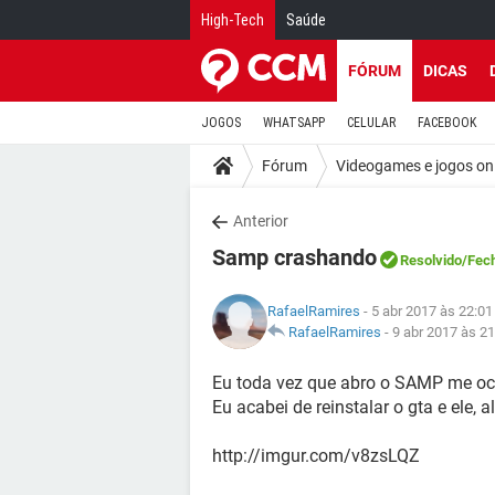
High-Tech
Saúde
FÓRUM
DICAS
JOGOS
WHATSAPP
CELULAR
FACEBOOK
Fórum
Videogames e jogos on
Anterior
Samp crashando
Resolvido
/Fec
RafaelRamires
- 5 abr 2017 às 22:01
RafaelRamires
-
9 abr 2017 às 21
Eu toda vez que abro o SAMP me ocor
Eu acabei de reinstalar o gta e ele,
http://imgur.com/v8zsLQZ