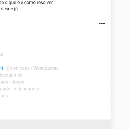
be o que é e como resolver.
 desde já
as
s
nt
-
Downloads - Videogames
Videogames
ads - Jogos
oads - Videogames
ames