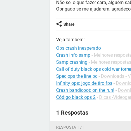
Não sei o que fazer cara, alguém sa
Obrigado se me ajudarem, agradeço
Share
Veja também:
Ops crash inesperado
Crash info samp
- Melhores respost
Samp crashing
- Melhores resposta
Call of duty black ops cold war torre
Spec ops the line pc
-
Downloads - 
Infinity ops: jogo de tiro fps
-
Downlo
Crash bandicoot: on the run!
-
Downl
Código black ops 2
-
Dicas -Videog
1 Respostas
RESPOSTA 1 / 1