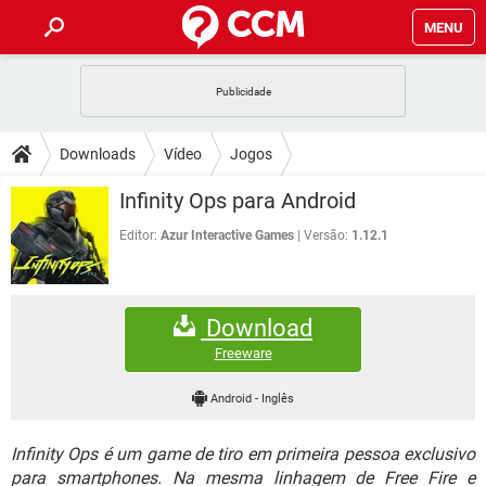
MENU
INÍCIO
JOGOS
WHATSAPP
DICAS
Downloads
Vídeo
Jogos
CELULAR
FACEBOOK
JOGOS
WHATSAPP
DOWNLOADS
Infinity Ops para Android
OUTLOOK
EXCEL
CELULAR
FACEBOOK
INSTAGRAM
JOGOS
GMAIL
WHATSAPP
Editor:
Azur Interactive Games
Versão:
1.12.1
FÓRUM
OUTLOOK
EXCEL
GUIA DE COMPRAS
CELULAR
FACEBOOK
INSTAGRAM
JOGOS
GMAIL
WHATSAPP
GLOSSÁRIO
OUTLOOK
EXCEL
Download
GUIA DE COMPRAS
CELULAR
FACEBOOK
INSTAGRAM
JOGOS
GMAIL
WHATSAPP
Freeware
OUTLOOK
EXCEL
GUIA DE COMPRAS
CELULAR
FACEBOOK
Android
-
Inglês
INSTAGRAM
GMAIL
OUTLOOK
EXCEL
GUIA DE COMPRAS
Infinity Ops é um game de tiro em primeira pessoa exclusivo
INSTAGRAM
GMAIL
para smartphones. Na mesma linhagem de Free Fire e