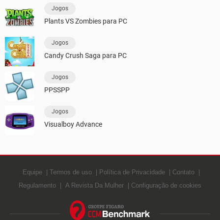
Jogos
Plants VS Zombies para PC
Jogos
Candy Crush Saga para PC
Jogos
PPSSPP
Jogos
Visualboy Advance
Equipe
Termos de uso
Política de Privacidade
Contato
Regulamento
A Revista Da Mulher
Configuração de cookies