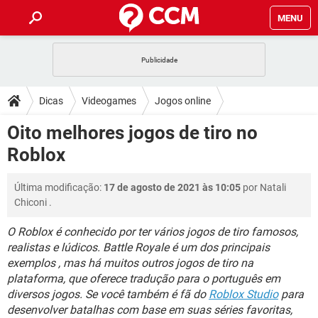
MENU
INÍCIO
JOGOS
WHATSAPP
DICAS
Dicas
Videogames
Jogos online
CELULAR
FACEBOOK
JOGOS
WHATSAPP
DOWNLOADS
Oito melhores jogos de tiro no
OUTLOOK
EXCEL
CELULAR
FACEBOOK
Roblox
INSTAGRAM
JOGOS
GMAIL
WHATSAPP
FÓRUM
OUTLOOK
EXCEL
GUIA DE COMPRAS
CELULAR
FACEBOOK
Última modificação:
17 de agosto de 2021 às 10:05
por
Natali
INSTAGRAM
JOGOS
GMAIL
WHATSAPP
GLOSSÁRIO
OUTLOOK
Chiconi
.
EXCEL
GUIA DE COMPRAS
CELULAR
FACEBOOK
INSTAGRAM
JOGOS
GMAIL
WHATSAPP
O Roblox é conhecido por ter vários jogos de tiro famosos,
OUTLOOK
EXCEL
realistas e lúdicos. Battle Royale é um dos principais
GUIA DE COMPRAS
CELULAR
FACEBOOK
exemplos , mas há muitos outros jogos de tiro na
INSTAGRAM
GMAIL
OUTLOOK
EXCEL
plataforma, que oferece tradução para o português em
GUIA DE COMPRAS
diversos jogos. Se você também é fã do
Roblox Studio
para
INSTAGRAM
GMAIL
desenvolver batalhas com base em suas séries favoritas,