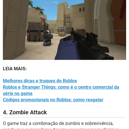
LEIA MAIS:
Melhores dicas e truques do Roblox
Roblox e Stranger Things: como é o centro comercial da
série no game
Códigos promocionais no Roblox: como resgatar
4. Zombie Attack
O game traz a combinação de zumbis e sobrevivência,