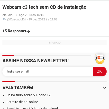
Webcam c3 tech sem CD de instalação
claudio
-
30 ago 2010 às 15:46
@CuecadoDri
-
19 dez 2012 às 21:03
15 Respostas
ASSINE NOSSA NEWSLETTER!
VEJA TAMBÉM
Saiba tudo sobre o iPhone 12
Letreiro digital online
Brasil tv new v2 9.3 apk download