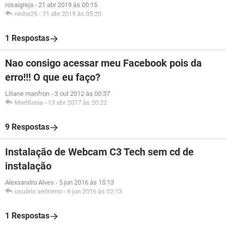
rosaigreja
-
21 abr 2019 às 00:15
ninha25
-
21 abr 2019 às 05:20
1 Respostas
Nao consigo acessar meu Facebook pois da
erro!!! O que eu faço?
Liliane manfron
-
3 out 2012 às 00:37
Martilania
-
13 abr 2017 às 20:22
9 Respostas
Instalação de Webcam C3 Tech sem cd de
instalação
Alexsandro Alves
-
5 jun 2016 às 15:13
usuário anônimo
-
6 jun 2016 às 02:13
1 Respostas