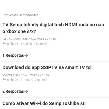
Conversas semelhantes
TV Semp Infinity digital tech HDMI roda ou não
o xbox one s/x?
F4nt4sm40f1c14l
-
16 jul 2019 às 18:07
ninha25
-
17 jul 2019 às 05:57
1 Respostas
Download do app SSIPTV na smart TV tcl
MAZOLENE
-
16 out 2017 às 15:39
ninha25
-
21 out 2017 às 10:31
2 Respostas
Como ativar Wi-Fi do Semp Toshiba sti