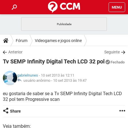
MENU
INÍCIO
JOGOS
WHATSAPP
DICAS
Fórum
Videogames e jogos online
CELULAR
FACEBOOK
JOGOS
WHATSAPP
DOWNLOADS
Anterior
Seguinte
OUTLOOK
EXCEL
CELULAR
FACEBOOK
Tv SEMP Infinity Digital Tech LCD 32 pol
INSTAGRAM
JOGOS
GMAIL
WHATSAPP
Fechado
FÓRUM
OUTLOOK
EXCEL
GUIA DE COMPRAS
CELULAR
FACEBOOK
gabrielnunes
- 10 set 2013 às 12:11
INSTAGRAM
JOGOS
GMAIL
WHATSAPP
GLOSSÁRIO
usuário anônimo -
10 set 2013 às 19:47
OUTLOOK
EXCEL
GUIA DE COMPRAS
CELULAR
FACEBOOK
INSTAGRAM
JOGOS
GMAIL
WHATSAPP
eu gostaria de saber se a Tv SEMP Infinity Digital Tech LCD
OUTLOOK
EXCEL
32 pol tem Progressive scan
GUIA DE COMPRAS
CELULAR
FACEBOOK
INSTAGRAM
GMAIL
OUTLOOK
EXCEL
Share
GUIA DE COMPRAS
INSTAGRAM
GMAIL
Veja também: