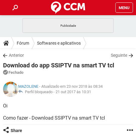
MENU
INÍCIO
JOGOS
WHATSAPP
DICAS
Fórum
Softwares e aplicativos
CELULAR
FACEBOOK
JOGOS
WHATSAPP
DOWNLOADS
Anterior
Seguinte
OUTLOOK
EXCEL
CELULAR
FACEBOOK
Download do app SSIPTV na smart TV tcl
INSTAGRAM
JOGOS
GMAIL
WHATSAPP
FÓRUM
OUTLOOK
EXCEL
Fechado
GUIA DE COMPRAS
CELULAR
FACEBOOK
INSTAGRAM
JOGOS
GMAIL
WHATSAPP
GLOSSÁRIO
OUTLOOK
MAZOLENE
- Atualizado em 23 nov 2018 às 08:34
EXCEL
GUIA DE COMPRAS
CELULAR
FACEBOOK
Perfil bloqueado -
21 out 2017 às 10:31
INSTAGRAM
JOGOS
GMAIL
WHATSAPP
OUTLOOK
EXCEL
Oi
GUIA DE COMPRAS
CELULAR
FACEBOOK
INSTAGRAM
GMAIL
Como fazer - Download SSIPTV na smart TV tcl
OUTLOOK
EXCEL
GUIA DE COMPRAS
INSTAGRAM
GMAIL
Share