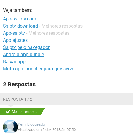
GUIA DE COMPRAS
Veja também:
App-ss.iptv.com
Ssiptv download
- Melhores respostas
App-ssiptv
- Melhores respostas
App ajustes
Ssiptv pelo navegador
Android app bundle
Baixar app
Moto app launcher para que serve
2 Respostas
RESPOSTA 1 / 2
Melhor resposta
Perfil bloqueado
Atualizado em 2 dez 2018 às 07:50