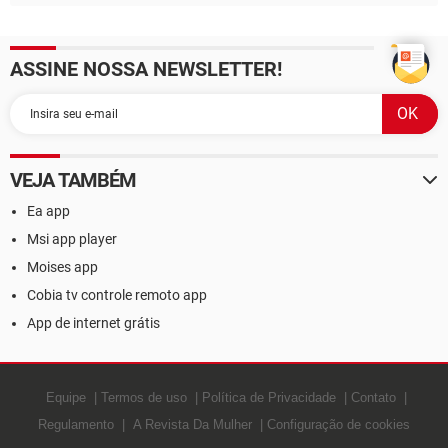
ASSINE NOSSA NEWSLETTER!
VEJA TAMBÉM
Ea app
Msi app player
Moises app
Cobia tv controle remoto app
App de internet grátis
Equipe
Termos de uso
Política de Privacidade
Contato
Regulamento
A Revista Da Mulher
Configuração de cookies