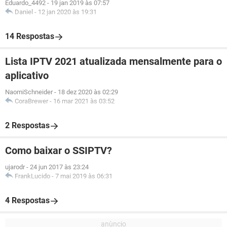
Eduardo_4492
-
19 jan 2019 às 07:57
Daniel
-
12 jan 2020 às 19:31
14 Respostas
Lista IPTV 2021 atualizada mensalmente para o
aplicativo
NaomiSchneider
-
18 dez 2020 às 02:29
CoraBrewer
-
16 mar 2021 às 03:52
2 Respostas
Como baixar o SSIPTV?
ujarodr
-
24 jun 2017 às 23:24
FrankLucido
-
7 mai 2019 às 06:31
4 Respostas