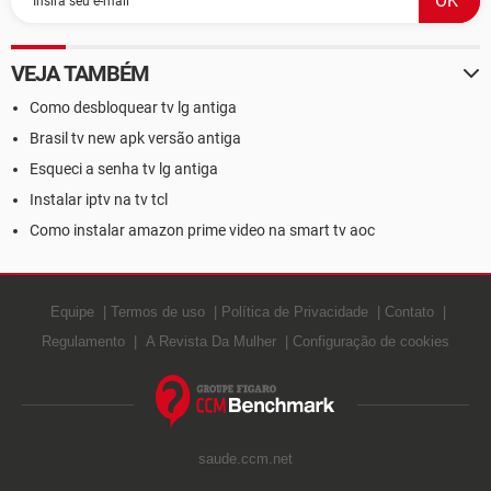
VEJA TAMBÉM
Como desbloquear tv lg antiga
Brasil tv new apk versão antiga
Esqueci a senha tv lg antiga
Instalar iptv na tv tcl
Como instalar amazon prime video na smart tv aoc
Equipe
Termos de uso
Política de Privacidade
Contato
Regulamento
A Revista Da Mulher
Configuração de cookies
saude.ccm.net