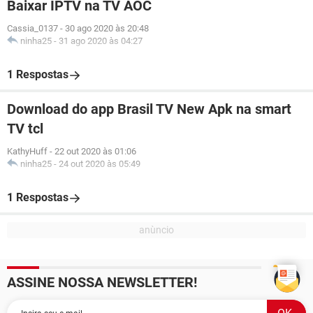
Baixar IPTV na TV AOC
Cassia_0137
-
30 ago 2020 às 20:48
ninha25
-
31 ago 2020 às 04:27
1 Respostas
Download do app Brasil TV New Apk na smart
TV tcl
KathyHuff
-
22 out 2020 às 01:06
ninha25
-
24 out 2020 às 05:49
1 Respostas
ASSINE NOSSA NEWSLETTER!