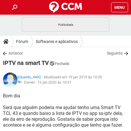
MENU
INÍCIO
JOGOS
WHATSAPP
DICAS
Fórum
Softwares e aplicativos
CELULAR
FACEBOOK
JOGOS
WHATSAPP
DOWNLOADS
Anterior
Seguinte
OUTLOOK
EXCEL
CELULAR
FACEBOOK
IPTV na smart TV
INSTAGRAM
JOGOS
GMAIL
WHATSAPP
Fechado
FÓRUM
OUTLOOK
EXCEL
GUIA DE COMPRAS
CELULAR
FACEBOOK
Eduardo_4492
- Atualizado em 19 jan 2019 às 10:20
INSTAGRAM
JOGOS
GMAIL
WHATSAPP
GLOSSÁRIO
Daniel -
12 jan 2020 às 18:31
OUTLOOK
EXCEL
GUIA DE COMPRAS
CELULAR
FACEBOOK
INSTAGRAM
JOGOS
GMAIL
WHATSAPP
Bom dia
OUTLOOK
EXCEL
GUIA DE COMPRAS
CELULAR
FACEBOOK
Será que alguém poderia me ajudar tenho uma Smart TV
INSTAGRAM
GMAIL
TCL 43 e quando baixo a lista de IPTV no app ss-iptv dela,
OUTLOOK
EXCEL
GUIA DE COMPRAS
ele da erro de reprodução. Gostaria de saber porque isto
INSTAGRAM
GMAIL
acontece e se é alguma configuração que tenho que fazer.