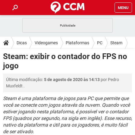
MENU
INÍCIO
JOGOS
WHATSAPP
DICAS
Dicas
Videogames
Plataformas
PC
Steam
CELULAR
FACEBOOK
JOGOS
WHATSAPP
DOWNLOADS
Steam: exibir o contador do FPS no
OUTLOOK
EXCEL
CELULAR
FACEBOOK
jogo
INSTAGRAM
JOGOS
GMAIL
WHATSAPP
FÓRUM
OUTLOOK
EXCEL
GUIA DE COMPRAS
CELULAR
FACEBOOK
Última modificação:
5 de agosto de 2020 às 14:13
por
Pedro
INSTAGRAM
JOGOS
GMAIL
WHATSAPP
GLOSSÁRIO
OUTLOOK
Muxfeldt
.
EXCEL
GUIA DE COMPRAS
CELULAR
FACEBOOK
INSTAGRAM
JOGOS
GMAIL
WHATSAPP
Steam é uma plataforma de jogos para PC que permite que
OUTLOOK
EXCEL
você se conecte com jogos através da nuvem. Quando você
GUIA DE COMPRAS
CELULAR
FACEBOOK
estiver jogando nesta plataforma, é possível ver o contador
INSTAGRAM
GMAIL
OUTLOOK
EXCEL
FPS (quadros por segundo, na sigla em inglês). Esse recurso,
GUIA DE COMPRAS
nativo da plataforma e útil para os jogadores, é muito fácil
INSTAGRAM
GMAIL
de ser ativado.