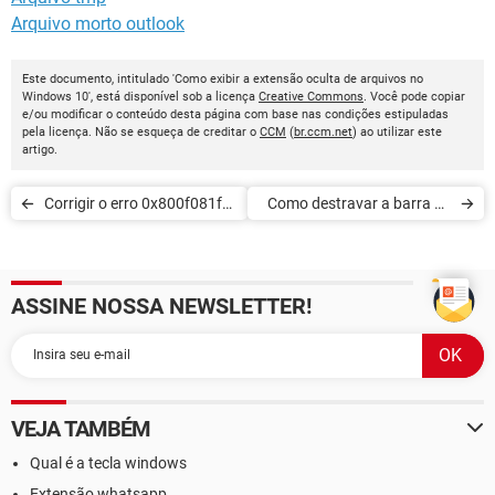
Arquivo morto outlook
Este documento, intitulado 'Como exibir a extensão oculta de arquivos no
Windows 10', está disponível sob a licença
Creative Commons
. Você pode copiar
e/ou modificar o conteúdo desta página com base nas condições estipuladas
pela licença. Não se esqueça de creditar o
CCM
(
br.ccm.net
) ao utilizar este
artigo.
Corrigir o erro 0x800f081f
Como destravar a barra de
na atualização do Windows
ferramentas e o menu
10
Iniciar no Windows 10
ASSINE NOSSA NEWSLETTER!
VEJA TAMBÉM
Qual é a tecla windows
Extensão whatsapp