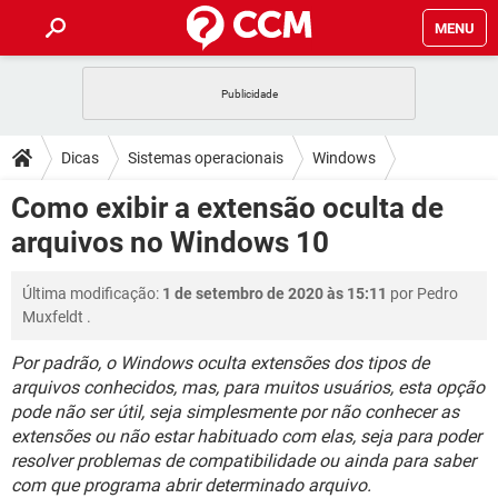
MENU
INÍCIO
JOGOS
WHATSAPP
DICAS
Dicas
Sistemas operacionais
Windows
CELULAR
FACEBOOK
JOGOS
WHATSAPP
DOWNLOADS
Como exibir a extensão oculta de
Windows 10
OUTLOOK
EXCEL
CELULAR
FACEBOOK
arquivos no Windows 10
INSTAGRAM
JOGOS
GMAIL
WHATSAPP
FÓRUM
OUTLOOK
EXCEL
GUIA DE COMPRAS
CELULAR
FACEBOOK
Última modificação:
1 de setembro de 2020 às 15:11
por
Pedro
INSTAGRAM
JOGOS
GMAIL
WHATSAPP
GLOSSÁRIO
OUTLOOK
Muxfeldt
.
EXCEL
GUIA DE COMPRAS
CELULAR
FACEBOOK
INSTAGRAM
JOGOS
GMAIL
WHATSAPP
Por padrão, o Windows oculta extensões dos tipos de
OUTLOOK
EXCEL
arquivos conhecidos, mas, para muitos usuários, esta opção
GUIA DE COMPRAS
CELULAR
FACEBOOK
pode não ser útil, seja simplesmente por não conhecer as
INSTAGRAM
GMAIL
OUTLOOK
EXCEL
extensões ou não estar habituado com elas, seja para poder
GUIA DE COMPRAS
resolver problemas de compatibilidade ou ainda para saber
INSTAGRAM
GMAIL
com que programa abrir determinado arquivo.