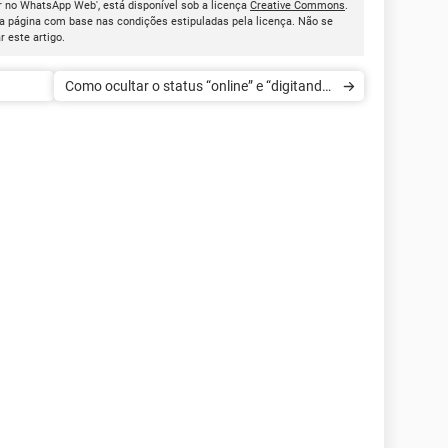
r no WhatsApp Web', está disponível sob a licença
Creative Commons
.
a página com base nas condições estipuladas pela licença. Não se
ar este artigo.
Como ocultar o status “online” e “digitando”
no WhatsApp