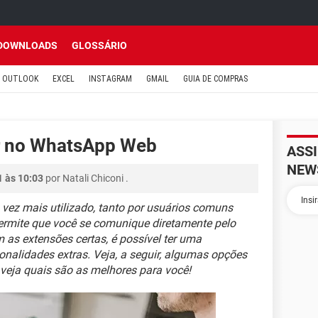
DOWNLOADS
GLOSSÁRIO
OUTLOOK
EXCEL
INSTAGRAM
GMAIL
GUIA DE COMPRAS
ar no WhatsApp Web
ASS
NEW
1 às 10:03
por
Natali Chiconi
.
ez mais utilizado, tanto por usuários comuns
permite que você se comunique diretamente pelo
as extensões certas, é possível ter uma
onalidades extras. Veja, a seguir, algumas opções
eja quais são as melhores para você!