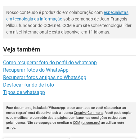
Nosso conteúdo é produzido em colaboração com
especialistas
em tecnologia da informação
sob o comando de Jean-François
Pillou, fundador do CCM.net. CCM é um site sobre tecnologia líder
em nível internacional e está disponível em 11 idiomas.
Veja também
Como recuperar foto do perfil do whatsapp
Recuperar fotos do WhatsApp
Recuperar fotos antigas no WhatsApp
Desfocar fundo de foto
Tipos de whatsapp
Este documento, intitulado 'WhatsApp: o que acontece se você não aceitar as
novas regras', está disponível sob a licença
Creative Commons
. Você pode copiar
e/ou modificar o conteúdo desta página com base nas condições estipuladas
pela licença. Não se esqueça de creditar o
CCM
(
br.ccm.net
) ao utilizar este
artigo.