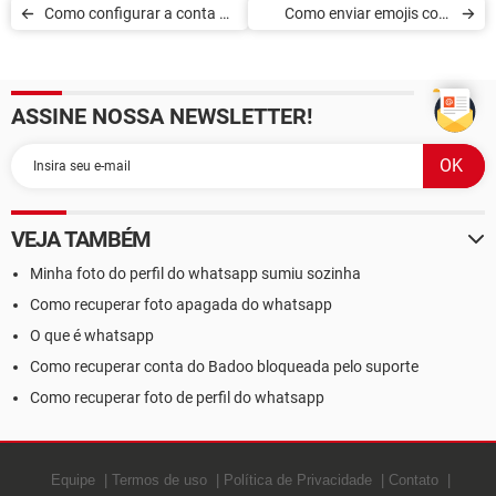
Como configurar a conta do
Como enviar emojis com
Telegram para se
sons nas conversas do
autodestruir
Messenger
ASSINE NOSSA NEWSLETTER!
automaticamente
VEJA TAMBÉM
Minha foto do perfil do whatsapp sumiu sozinha
Como recuperar foto apagada do whatsapp
O que é whatsapp
Como recuperar conta do Badoo bloqueada pelo suporte
Como recuperar foto de perfil do whatsapp
Equipe
Termos de uso
Política de Privacidade
Contato