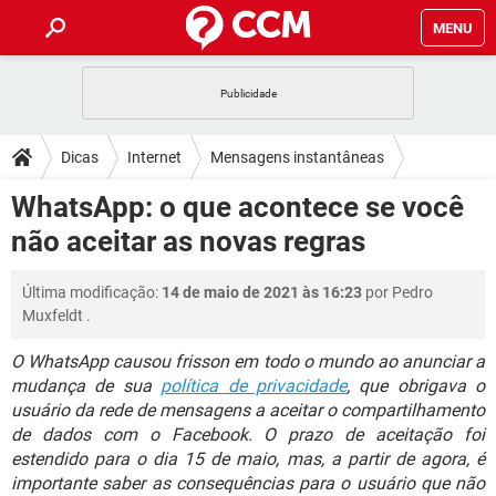
MENU
INÍCIO
JOGOS
WHATSAPP
DICAS
Dicas
Internet
Mensagens instantâneas
CELULAR
FACEBOOK
JOGOS
WHATSAPP
DOWNLOADS
WhatsApp: o que acontece se você
OUTLOOK
EXCEL
CELULAR
FACEBOOK
não aceitar as novas regras
INSTAGRAM
JOGOS
GMAIL
WHATSAPP
FÓRUM
OUTLOOK
EXCEL
GUIA DE COMPRAS
CELULAR
FACEBOOK
Última modificação:
14 de maio de 2021 às 16:23
por
Pedro
INSTAGRAM
JOGOS
GMAIL
WHATSAPP
GLOSSÁRIO
OUTLOOK
Muxfeldt
.
EXCEL
GUIA DE COMPRAS
CELULAR
FACEBOOK
INSTAGRAM
JOGOS
GMAIL
WHATSAPP
O WhatsApp causou frisson em todo o mundo ao anunciar a
OUTLOOK
EXCEL
mudança de sua
política de privacidade
, que obrigava o
GUIA DE COMPRAS
CELULAR
FACEBOOK
usuário da rede de mensagens a aceitar o compartilhamento
INSTAGRAM
GMAIL
OUTLOOK
EXCEL
de dados com o Facebook. O prazo de aceitação foi
GUIA DE COMPRAS
estendido para o dia 15 de maio, mas, a partir de agora, é
INSTAGRAM
GMAIL
importante saber as consequências para o usuário que não