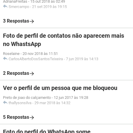
AdrianaFreitas
-
15 out 2018 às 02:49
Smercampo
-
21 set 2019 às 19:15
3 Respostas
Foto de perfil de contatos não aparecem mais
no WhastsApp
Roselaine
-
20 nov 2018 às 11:51
CarlosAlbertoDosSantosTeixeira
-
7 jun 2019 às 14:13
2 Respostas
Ver o perfil de um pessoa que me bloqueou
Preto de joao do calçamento
-
12 jun 2017 às 19:28
thallysonsilva
-
29 mar 2018 às 14:32
5 Respostas
Foto do perfil do WhatsApp some