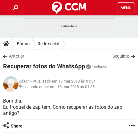
MENU
INÍCIO
JOGOS
WHATSAPP
DICAS
Fórum
Rede social
CELULAR
FACEBOOK
JOGOS
WHATSAPP
DOWNLOADS
Anterior
Seguinte
OUTLOOK
EXCEL
CELULAR
FACEBOOK
Recuperar fotos do WhatsApp
INSTAGRAM
JOGOS
GMAIL
WHATSAPP
Fechado
FÓRUM
OUTLOOK
EXCEL
GUIA DE COMPRAS
CELULAR
FACEBOOK
Gilson
- Atualizado em 16 mar 2018 às 01:34
INSTAGRAM
JOGOS
GMAIL
WHATSAPP
GLOSSÁRIO
usuário anônimo -
16 mar 2018 às 01:35
OUTLOOK
EXCEL
GUIA DE COMPRAS
CELULAR
FACEBOOK
INSTAGRAM
JOGOS
GMAIL
WHATSAPP
Bom dia,
OUTLOOK
EXCEL
Eu troquei de zap tem. Como recuperar as fotos do zap
GUIA DE COMPRAS
CELULAR
FACEBOOK
antigo?
INSTAGRAM
GMAIL
OUTLOOK
EXCEL
GUIA DE COMPRAS
Share
INSTAGRAM
GMAIL