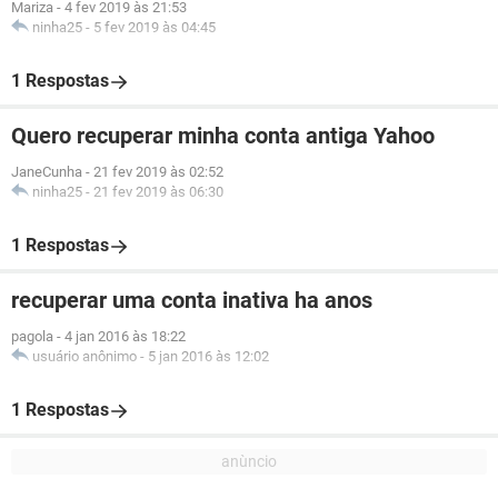
Mariza
-
4 fev 2019 às 21:53
ninha25
-
5 fev 2019 às 04:45
1 Respostas
Quero recuperar minha conta antiga Yahoo
JaneCunha
-
21 fev 2019 às 02:52
ninha25
-
21 fev 2019 às 06:30
1 Respostas
recuperar uma conta inativa ha anos
pagola
-
4 jan 2016 às 18:22
usuário anônimo
-
5 jan 2016 às 12:02
1 Respostas