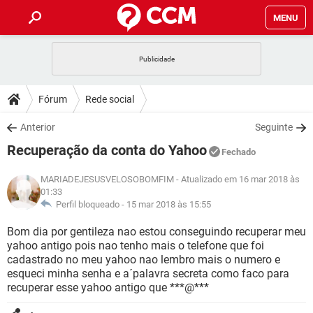
MENU
INÍCIO
JOGOS
WHATSAPP
DICAS
Fórum
Rede social
CELULAR
FACEBOOK
JOGOS
WHATSAPP
DOWNLOADS
Anterior
Seguinte
OUTLOOK
EXCEL
CELULAR
FACEBOOK
Recuperação da conta do Yahoo
INSTAGRAM
JOGOS
GMAIL
WHATSAPP
Fechado
FÓRUM
OUTLOOK
EXCEL
GUIA DE COMPRAS
CELULAR
FACEBOOK
MARIADEJESUSVELOSOBOMFIM
- Atualizado em 16 mar 2018 às
INSTAGRAM
JOGOS
GMAIL
WHATSAPP
01:33
GLOSSÁRIO
OUTLOOK
EXCEL
Perfil bloqueado -
15 mar 2018 às 15:55
GUIA DE COMPRAS
CELULAR
FACEBOOK
INSTAGRAM
JOGOS
GMAIL
WHATSAPP
Bom dia por gentileza nao estou conseguindo recuperar meu
OUTLOOK
EXCEL
yahoo antigo pois nao tenho mais o telefone que foi
GUIA DE COMPRAS
CELULAR
FACEBOOK
cadastrado no meu yahoo nao lembro mais o numero e
INSTAGRAM
GMAIL
OUTLOOK
EXCEL
esqueci minha senha e a´palavra secreta como faco para
GUIA DE COMPRAS
recuperar esse yahoo antigo que ***@***
INSTAGRAM
GMAIL