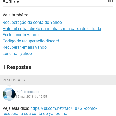
Share
GUIA DE COMPRAS
Veja também:
Recuperação da conta do Yahoo
Hotmail entrar direto na minha conta caixa de entrada
Excluir conta yahoo
Codigo de recuperação discord
Recuperar emails yahoo
Ler email yahoo
1 Respostas
RESPOSTA 1 / 1
Perfil bloqueado
15 mar 2018 às 15:55
Veja esta dica:
https://br.ccm.net/faq/18761-como-
recuperar-a-sua-conta-do-yahoo-mail