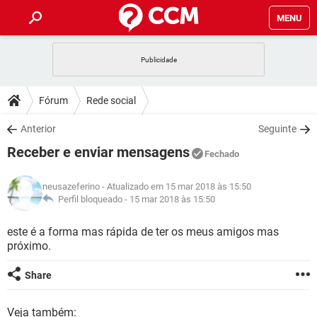
MENU
INÍCIO
JOGOS
WHATSAPP
DICAS
Fórum
Rede social
CELULAR
FACEBOOK
JOGOS
WHATSAPP
DOWNLOADS
Anterior
Seguinte
OUTLOOK
EXCEL
CELULAR
FACEBOOK
Receber e enviar mensagens
INSTAGRAM
JOGOS
GMAIL
WHATSAPP
Fechado
FÓRUM
OUTLOOK
EXCEL
GUIA DE COMPRAS
CELULAR
FACEBOOK
neusazeferino
- Atualizado em 15 mar 2018 às 15:50
INSTAGRAM
JOGOS
GMAIL
WHATSAPP
GLOSSÁRIO
Perfil bloqueado -
15 mar 2018 às 15:50
OUTLOOK
EXCEL
GUIA DE COMPRAS
CELULAR
FACEBOOK
INSTAGRAM
JOGOS
GMAIL
WHATSAPP
este é a forma mas rápida de ter os meus amigos mas
OUTLOOK
EXCEL
próximo.
GUIA DE COMPRAS
CELULAR
FACEBOOK
INSTAGRAM
GMAIL
OUTLOOK
EXCEL
Share
GUIA DE COMPRAS
INSTAGRAM
GMAIL
Veja também: