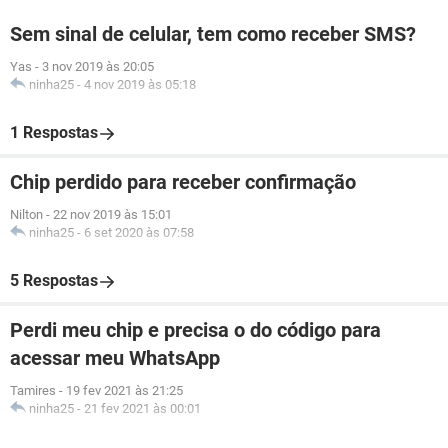
Sem sinal de celular, tem como receber SMS?
Yas
-
3 nov 2019 às 20:05
ninha25
-
4 nov 2019 às 05:18
1 Respostas
Chip perdido para receber confirmação
Nilton
-
22 nov 2019 às 15:01
ninha25
-
6 set 2020 às 07:58
5 Respostas
Perdi meu chip e precisa o do código para
acessar meu WhatsApp
Tamires
-
19 fev 2021 às 21:25
ninha25
-
21 fev 2021 às 00:01