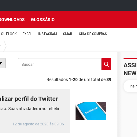
DOWNLOADS
GLOSSÁRIO
OUTLOOK
EXCEL
INSTAGRAM
GMAIL
GUIA DE COMPRAS
r
ASS
NEW
Resultados
1-20
de um total de
39
izar perfil do Twitter
o. Suas atividades irão refletir
12 de agosto de 2020 às 09:06