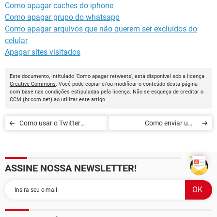
Como apagar caches do iphone
Como apagar grupo do whatsapp
Como apagar arquivos que não querem ser excluídos do
celular
Apagar sites visitados
Este documento, intitulado 'Como apagar retweets', está disponível sob a licença
Creative Commons
. Você pode copiar e/ou modificar o conteúdo desta página
com base nas condições estipuladas pela licença. Não se esqueça de creditar o
CCM
(
br.ccm.net
) ao utilizar este artigo.
Como usar o Twitter
Como enviar uma
Dashboard nas empresas
mensagem direta no Twitter
ASSINE NOSSA NEWSLETTER!