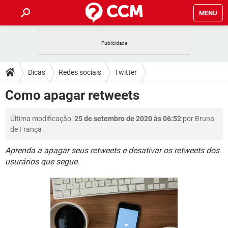
MENU
INÍCIO
JOGOS
WHATSAPP
DICAS
Dicas
Redes sociais
Twitter
CELULAR
FACEBOOK
JOGOS
WHATSAPP
DOWNLOADS
Como apagar retweets
OUTLOOK
EXCEL
CELULAR
FACEBOOK
INSTAGRAM
JOGOS
GMAIL
WHATSAPP
FÓRUM
Última modificação:
25 de setembro de 2020 às 06:52
por
Bruna
OUTLOOK
EXCEL
GUIA DE COMPRAS
CELULAR
FACEBOOK
de França
.
INSTAGRAM
JOGOS
GMAIL
WHATSAPP
GLOSSÁRIO
OUTLOOK
EXCEL
Aprenda a apagar seus retweets e desativar os retweets dos
GUIA DE COMPRAS
CELULAR
FACEBOOK
usurários que segue.
INSTAGRAM
JOGOS
GMAIL
WHATSAPP
OUTLOOK
EXCEL
GUIA DE COMPRAS
CELULAR
FACEBOOK
INSTAGRAM
GMAIL
OUTLOOK
EXCEL
GUIA DE COMPRAS
INSTAGRAM
GMAIL