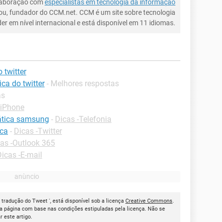
laboração com
especialistas em tecnologia da informação
ou, fundador do CCM.net. CCM é um site sobre tecnologia
íder em nível internacional e está disponível em 11 idiomas.
 twitter
ca do twitter
- Melhores respostas
as
-iPhone
mática samsung
-
Dicas -Telefonia
ica
-
Dicas -Twitter
as -Outlook 365
Dicas -E-mail
a tradução do Tweet ', está disponível sob a licença
Creative Commons
.
a página com base nas condições estipuladas pela licença. Não se
ar este artigo.