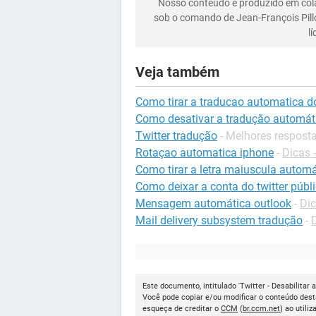
Nosso conteúdo é produzido em co
sob o comando de Jean-François Pill
l
Veja também
Como tirar a traducao automatica do
Como desativar a tradução automáti
Twitter tradução
- Melhores respost
Rotaçao automatica iphone
-
Dicas 
Como tirar a letra maiuscula auto
Como deixar a conta do twitter públ
Mensagem automática outlook
-
Dic
Mail delivery subsystem tradução
-
Este documento, intitulado 'Twitter - Desabilitar 
Você pode copiar e/ou modificar o conteúdo dest
esqueça de creditar o
CCM
(
br.ccm.net
) ao utiliz