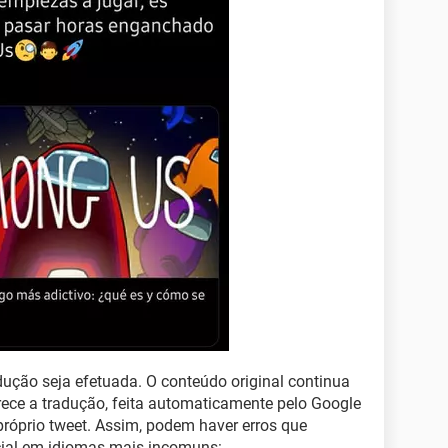
adução seja efetuada. O conteúdo original continua
rece a tradução, feita automaticamente pelo Google
próprio tweet. Assim, podem haver erros que
cial em idiomas mais incomuns: