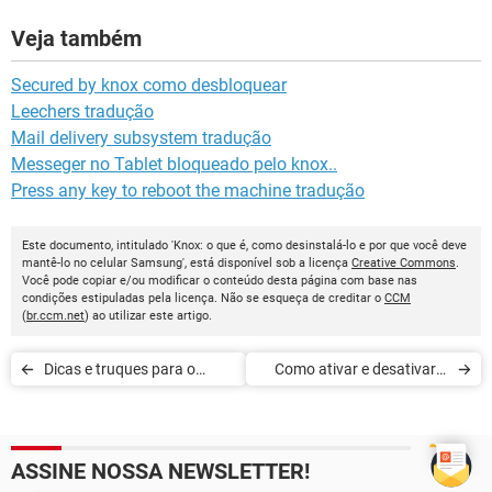
Veja também
Secured by knox como desbloquear
Leechers tradução
Mail delivery subsystem tradução
Messeger no Tablet bloqueado pelo knox..
Press any key to reboot the machine tradução
Este documento, intitulado 'Knox: o que é, como desinstalá-lo e por que você deve
mantê-lo no celular Samsung', está disponível sob a licença
Creative Commons
.
Você pode copiar e/ou modificar o conteúdo desta página com base nas
condições estipuladas pela licença. Não se esqueça de creditar o
CCM
(
br.ccm.net
) ao utilizar este artigo.
Dicas e truques para o
Como ativar e desativar o
Samsung Galaxy S7 e S7
Bluetooth no Samsung S7
Edge
ASSINE NOSSA NEWSLETTER!