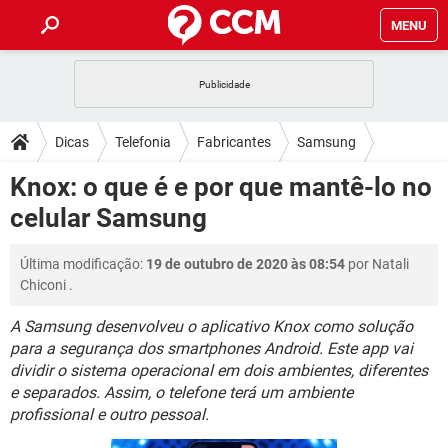
MENU
INÍCIO
JOGOS
WHATSAPP
DICAS
Dicas
Telefonia
Fabricantes
Samsung
CELULAR
FACEBOOK
JOGOS
WHATSAPP
DOWNLOADS
Knox: o que é e por que mantê-lo no
OUTLOOK
EXCEL
CELULAR
FACEBOOK
celular Samsung
INSTAGRAM
JOGOS
GMAIL
WHATSAPP
FÓRUM
OUTLOOK
EXCEL
GUIA DE COMPRAS
CELULAR
FACEBOOK
Última modificação:
19 de outubro de 2020 às 08:54
por
Natali
INSTAGRAM
JOGOS
GMAIL
WHATSAPP
GLOSSÁRIO
OUTLOOK
Chiconi
.
EXCEL
GUIA DE COMPRAS
CELULAR
FACEBOOK
INSTAGRAM
JOGOS
GMAIL
WHATSAPP
A Samsung desenvolveu o aplicativo Knox como solução
OUTLOOK
EXCEL
para a segurança dos smartphones Android. Este app vai
GUIA DE COMPRAS
CELULAR
FACEBOOK
dividir o sistema operacional em dois ambientes, diferentes
INSTAGRAM
GMAIL
OUTLOOK
EXCEL
e separados. Assim, o telefone terá um ambiente
GUIA DE COMPRAS
profissional e outro pessoal.
INSTAGRAM
GMAIL