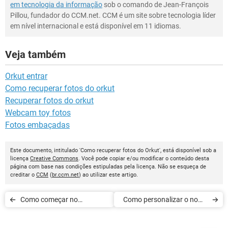
em tecnologia da informação
sob o comando de Jean-François
Pillou, fundador do CCM.net. CCM é um site sobre tecnologia líder
em nível internacional e está disponível em 11 idiomas.
Veja também
Orkut entrar
Como recuperar fotos do orkut
Recuperar fotos do orkut
Webcam toy fotos
Fotos embaçadas
Este documento, intitulado 'Como recuperar fotos do Orkut', está disponível sob a
licença
Creative Commons
. Você pode copiar e/ou modificar o conteúdo desta
página com base nas condições estipuladas pela licença. Não se esqueça de
creditar o
CCM
(
br.ccm.net
) ao utilizar este artigo.
Como começar no
Como personalizar o nome
Hello.com (Orkut)
de seus contatos no