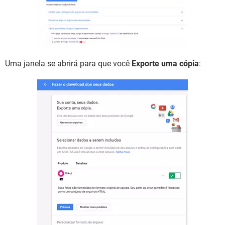
Uma janela se abrirá para que você
Exporte uma cópia
: