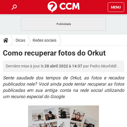
MENU
INÍCIO
JOGOS
WHATSAPP
DICAS
Dicas
Redes sociais
CELULAR
FACEBOOK
JOGOS
WHATSAPP
DOWNLOADS
Como recuperar fotos do Orkut
OUTLOOK
EXCEL
CELULAR
FACEBOOK
INSTAGRAM
JOGOS
GMAIL
WHATSAPP
FÓRUM
Dernière mise à jour le
28 abril 2022 à 14:37
par
Pedro Muxfeldt
.
OUTLOOK
EXCEL
GUIA DE COMPRAS
CELULAR
FACEBOOK
INSTAGRAM
JOGOS
GMAIL
WHATSAPP
Sente saudade dos tempos de Orkut, as fotos e recados
GLOSSÁRIO
OUTLOOK
EXCEL
publicados nele? Você ainda pode tentar recuperar as fotos
GUIA DE COMPRAS
CELULAR
FACEBOOK
publicadas em sua antiga conta na rede social utilizando
INSTAGRAM
JOGOS
GMAIL
WHATSAPP
OUTLOOK
EXCEL
um recurso especial do Google.
GUIA DE COMPRAS
CELULAR
FACEBOOK
INSTAGRAM
GMAIL
OUTLOOK
EXCEL
GUIA DE COMPRAS
INSTAGRAM
GMAIL