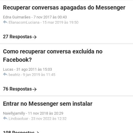
Recuperar conversas apagadas do Messenger
Edna Guimarães
-
7 nov 2017 às 00:43
ElianacomLuciana
-
15 mar 2019 às 19:50
27 Respostas
Como recuperar conversa excluída no
Facebook?
Lucas
-
31 ago 2011 às 15:03
beatriz
-
9 jan 2019 às 11:45
76 Respostas
Entrar no Messenger sem instalar
Naiellyjamilly
-
11 nov 2018 às 20:29
Lindoaoluar
-
23 nov 2022 às 12:32
108 Respostas