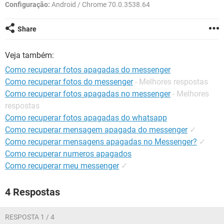
GUIA DE COMPRAS
Configuração:
Android / Chrome 70.0.3538.64
Share
Veja também:
Como recuperar fotos apagadas do messenger
Como recuperar fotos do messenger
- Melhores respostas
Como recuperar fotos apagadas no messenger
- Melhores
respostas
Como recuperar fotos apagadas do whatsapp
Como recuperar mensagem apagada do messenger
✓
Como recuperar mensagens apagadas no Messenger?
✓
Como recuperar numeros apagados
Como recuperar meu messenger
✓
4 Respostas
RESPOSTA 1 / 4