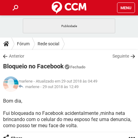
MENU
INÍCIO
JOGOS
WHATSAPP
DICAS
Fórum
Rede social
CELULAR
FACEBOOK
JOGOS
WHATSAPP
DOWNLOADS
Anterior
Seguinte
OUTLOOK
EXCEL
CELULAR
FACEBOOK
Bloqueio no Facebook
INSTAGRAM
JOGOS
GMAIL
WHATSAPP
Fechado
FÓRUM
OUTLOOK
EXCEL
GUIA DE COMPRAS
CELULAR
FACEBOOK
marlene
- Atualizado em 29 out 2018 às 04:49
INSTAGRAM
JOGOS
GMAIL
WHATSAPP
GLOSSÁRIO
marlene -
29 out 2018 às 12:49
OUTLOOK
EXCEL
GUIA DE COMPRAS
CELULAR
FACEBOOK
INSTAGRAM
JOGOS
GMAIL
WHATSAPP
Bom dia,
OUTLOOK
EXCEL
GUIA DE COMPRAS
CELULAR
FACEBOOK
Fui bloqueada no Facebook acidentalmente ,minha neta
INSTAGRAM
GMAIL
brincando com o celular do meu esposo fez uma denuncia,
OUTLOOK
EXCEL
GUIA DE COMPRAS
como posso ter meu face de volta.
INSTAGRAM
GMAIL