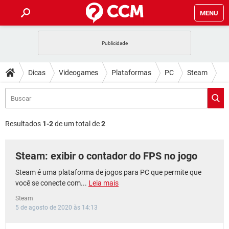
MENU
INÍCIO
JOGOS
WHATSAPP
DICAS
Dicas
Videogames
Plataformas
PC
Steam
CELULAR
FACEBOOK
JOGOS
WHATSAPP
DOWNLOADS
OUTLOOK
EXCEL
CELULAR
FACEBOOK
INSTAGRAM
JOGOS
GMAIL
WHATSAPP
FÓRUM
OUTLOOK
EXCEL
Resultados
1-2
de um total de
2
GUIA DE COMPRAS
CELULAR
FACEBOOK
INSTAGRAM
JOGOS
GMAIL
WHATSAPP
GLOSSÁRIO
OUTLOOK
EXCEL
Steam: exibir o contador do FPS no jogo
GUIA DE COMPRAS
CELULAR
FACEBOOK
INSTAGRAM
JOGOS
GMAIL
WHATSAPP
OUTLOOK
EXCEL
Steam é uma plataforma de jogos para PC que permite que
GUIA DE COMPRAS
CELULAR
FACEBOOK
você se conecte com...
Leia mais
INSTAGRAM
GMAIL
OUTLOOK
EXCEL
Steam
GUIA DE COMPRAS
5 de agosto de 2020 às 14:13
INSTAGRAM
GMAIL