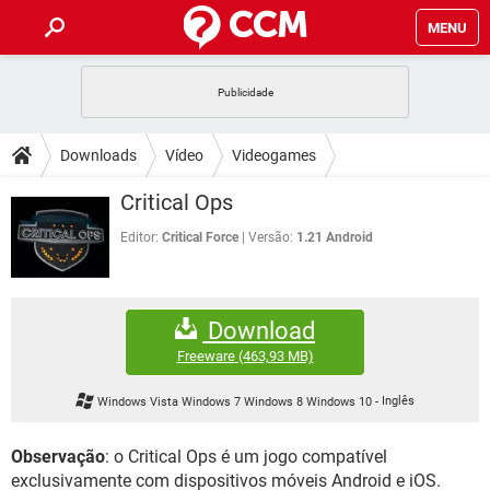
MENU
INÍCIO
JOGOS
WHATSAPP
DICAS
Downloads
Vídeo
Videogames
CELULAR
FACEBOOK
JOGOS
WHATSAPP
DOWNLOADS
Critical Ops
OUTLOOK
EXCEL
CELULAR
FACEBOOK
INSTAGRAM
JOGOS
GMAIL
WHATSAPP
Editor:
Critical Force
Versão:
1.21 Android
FÓRUM
OUTLOOK
EXCEL
GUIA DE COMPRAS
CELULAR
FACEBOOK
INSTAGRAM
JOGOS
GMAIL
WHATSAPP
GLOSSÁRIO
OUTLOOK
EXCEL
Download
GUIA DE COMPRAS
CELULAR
FACEBOOK
INSTAGRAM
JOGOS
GMAIL
WHATSAPP
Freeware
(463,93 MB)
OUTLOOK
EXCEL
GUIA DE COMPRAS
CELULAR
FACEBOOK
Windows Vista Windows 7 Windows 8 Windows 10
-
Inglês
INSTAGRAM
GMAIL
OUTLOOK
EXCEL
GUIA DE COMPRAS
Observação
: o Critical Ops é um jogo compatível
INSTAGRAM
GMAIL
exclusivamente com dispositivos móveis Android e iOS.