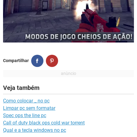
Compartilhar
Veja também
Como colocar _ no pc
Limpar pc sem formatar
Spec ops the line pc
Call of duty black ops cold war torrent
Qual e a tecla windows no pc