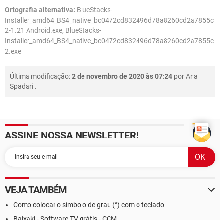
Ortografia alternativa:
BlueStacks-
Installer_amd64_BS4_native_bc0472cd832496d78a8260cd2a7855c
2-1.21 Android.exe, BlueStacks-
Installer_amd64_BS4_native_bc0472cd832496d78a8260cd2a7855c
2.exe
Última modificação:
2 de novembro de 2020 às 07:24
por
Ana
Spadari
.
ASSINE NOSSA NEWSLETTER!
VEJA TAMBÉM
Como colocar o símbolo de grau (°) com o teclado
Baixaki - Software TV grátis - CCM