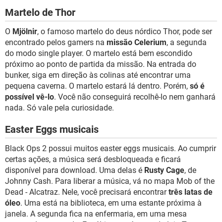
Martelo de Thor
O
Mjölnir
, o famoso martelo do deus nórdico Thor, pode ser
encontrado pelos gamers na
missão Celerium
, a segunda
do modo single player. O martelo está bem escondido
próximo ao ponto de partida da missão. Na entrada do
bunker, siga em direção às colinas até encontrar uma
pequena caverna. O martelo estará lá dentro. Porém,
só é
possível vê-lo
. Você não conseguirá recolhê-lo nem ganhará
nada. Só vale pela curiosidade.
Easter Eggs musicais
Black Ops 2 possui muitos easter eggs musicais. Ao cumprir
certas ações, a música será desbloqueada e ficará
disponível para download. Uma delas é
Rusty Cage
, de
Johnny Cash. Para liberar a música, vá no mapa Mob of the
Dead - Alcatraz. Nele, você precisará encontrar
três latas de
óleo
. Uma está na biblioteca, em uma estante próxima à
janela. A segunda fica na enfermaria, em uma mesa