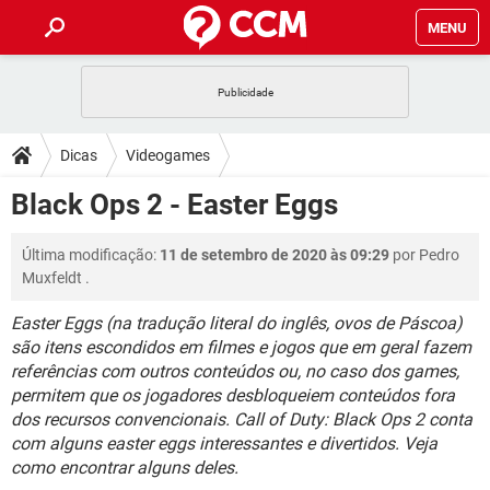
MENU
INÍCIO
JOGOS
WHATSAPP
DICAS
Dicas
Videogames
CELULAR
FACEBOOK
JOGOS
WHATSAPP
DOWNLOADS
Black Ops 2 - Easter Eggs
OUTLOOK
EXCEL
CELULAR
FACEBOOK
INSTAGRAM
JOGOS
GMAIL
WHATSAPP
FÓRUM
Última modificação:
11 de setembro de 2020 às 09:29
por
Pedro
OUTLOOK
EXCEL
GUIA DE COMPRAS
CELULAR
FACEBOOK
Muxfeldt
.
INSTAGRAM
JOGOS
GMAIL
WHATSAPP
GLOSSÁRIO
OUTLOOK
EXCEL
Easter Eggs (na tradução literal do inglês, ovos de Páscoa)
GUIA DE COMPRAS
CELULAR
FACEBOOK
são itens escondidos em filmes e jogos que em geral fazem
INSTAGRAM
JOGOS
GMAIL
WHATSAPP
OUTLOOK
EXCEL
referências com outros conteúdos ou, no caso dos games,
GUIA DE COMPRAS
CELULAR
FACEBOOK
permitem que os jogadores desbloqueiem conteúdos fora
INSTAGRAM
GMAIL
dos recursos convencionais. Call of Duty: Black Ops 2 conta
OUTLOOK
EXCEL
com alguns easter eggs interessantes e divertidos. Veja
GUIA DE COMPRAS
INSTAGRAM
GMAIL
como encontrar alguns deles.