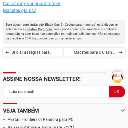
Call of duty vanguard torrent
Macetes gta ps2
Este documento, intitulado 'Black Ops 2 - Código para macetes', está disponível
sob a licença
Creative Commons
. Você pode copiar e/ou modificar o conteúdo
desta página com base nas condições estipuladas pela licença. Não se esqueça
de creditar o
CCM
(
br.ccm.net
) ao utilizar este artigo.
Driblar as regras para
Macetes para o Clash of
avançar: Saint Row 4
Clans
ASSINE NOSSA NEWSLETTER!
VEJA TAMBÉM
Avatar: Frontiers of Pandora para PC
Baixaki - Software Jogos grátis - CCM