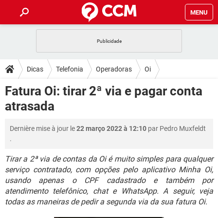
MENU
INÍCIO
JOGOS
WHATSAPP
DICAS
Dicas
Telefonia
Operadoras
Oi
CELULAR
FACEBOOK
JOGOS
WHATSAPP
DOWNLOADS
Fatura Oi: tirar 2ª via e pagar conta
OUTLOOK
EXCEL
CELULAR
FACEBOOK
atrasada
INSTAGRAM
JOGOS
GMAIL
WHATSAPP
FÓRUM
OUTLOOK
EXCEL
GUIA DE COMPRAS
CELULAR
FACEBOOK
Dernière mise à jour le
22 março 2022 à 12:10
par
Pedro Muxfeldt
INSTAGRAM
JOGOS
GMAIL
WHATSAPP
GLOSSÁRIO
OUTLOOK
.
EXCEL
GUIA DE COMPRAS
CELULAR
FACEBOOK
INSTAGRAM
JOGOS
GMAIL
WHATSAPP
Tirar a 2ª via de contas da Oi é muito simples para qualquer
OUTLOOK
EXCEL
serviço contratado, com opções pelo aplicativo Minha Oi,
GUIA DE COMPRAS
CELULAR
FACEBOOK
usando apenas o CPF cadastrado e também por
INSTAGRAM
GMAIL
OUTLOOK
EXCEL
atendimento telefônico, chat e WhatsApp. A seguir, veja
GUIA DE COMPRAS
todas as maneiras de pedir a segunda via da sua fatura Oi.
INSTAGRAM
GMAIL