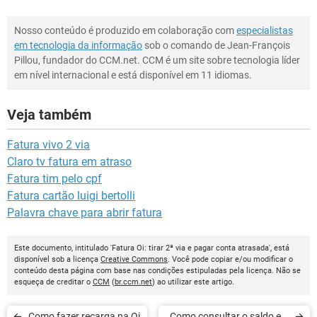
Nosso conteúdo é produzido em colaboração com
especialistas
em tecnologia da informação
sob o comando de Jean-François
Pillou, fundador do CCM.net. CCM é um site sobre tecnologia líder
em nível internacional e está disponível em 11 idiomas.
Veja também
Fatura vivo 2 via
Claro tv fatura em atraso
Fatura tim pelo cpf
Fatura cartão luigi bertolli
Palavra chave para abrir fatura
Este documento, intitulado 'Fatura Oi: tirar 2ª via e pagar conta atrasada', está
disponível sob a licença
Creative Commons
. Você pode copiar e/ou modificar o
conteúdo desta página com base nas condições estipuladas pela licença. Não se
esqueça de creditar o
CCM
(
br.ccm.net
) ao utilizar este artigo.
Como fazer recarga na Oi
Como consultar o saldo e a