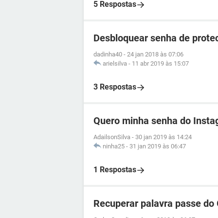
5 Respostas
Desbloquear senha de prote
dadinha40
-
24 jan 2018 às 07:06
arielsilva
-
11 abr 2019 às 15:07
3 Respostas
Quero minha senha do Inst
AdailsonSilva
-
30 jan 2019 às 14:24
ninha25
-
31 jan 2019 às 06:47
1 Respostas
Recuperar palavra passe do