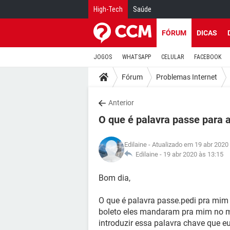
High-Tech
Saúde
FÓRUM
DICAS
JOGOS
WHATSAPP
CELULAR
FACEBOOK
Fórum
Problemas Internet
Anterior
O que é palavra passe para a
Edilaine
- Atualizado em 19 abr 2020
Edilaine -
19 abr 2020 às 13:15
Bom dia,
O que é palavra passe.pedi pra mim 
boleto eles mandaram pra mim no me
introduzir essa palavra chave que e