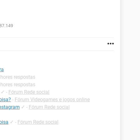
987.149
ra
lhores respostas
lhores respostas
✓
-
Fórum Rede social
oisa?
-
Fórum Videogames e jogos online
instagram
✓
-
Fórum Rede social
oisa
✓
-
Fórum Rede social