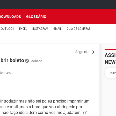
DOWNLOADS
GLOSSÁRIO
OUTLOOK
EXCEL
INSTAGRAM
GMAIL
GUIA DE COMPRAS
Seguinte
ASS
brir boleto
NEW
Fechado
 às 04:58
introduzir mas não sei pq eu preciso imprimir um
u e-mail ,mas a hora que vou abrir pede pra
u não faço ideia .tem como vcs me ajudarem .??