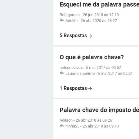
Esqueci me da palavra passe
Betagomes
-
26 jun 2018 às 12:19
Adelith
-
26 abr 2020 às 08:27
5 Respostas
O que é palavra chave?
nelsonbalves
-
5 mai 2017 às 00:57
usuário anônimo
-
5 mai 2017 às 02:21
1 Respostas
Palavra chave do imposto d
Adilson
-
26 abr 2018 às 08:26
ninha25
-
26 abr 2018 às 09:10