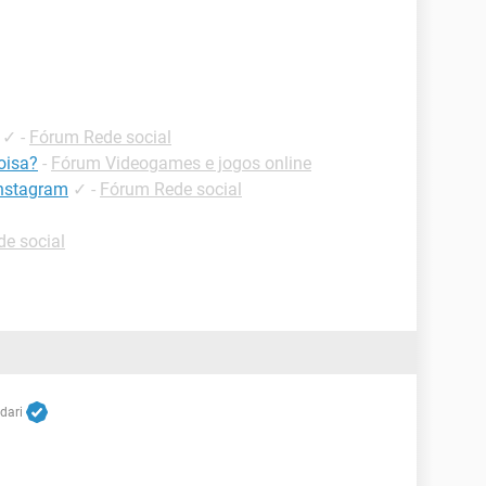
✓
-
Fórum Rede social
oisa?
-
Fórum Videogames e jogos online
instagram
✓
-
Fórum Rede social
e social
dari