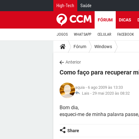
High-Tech
Saúde
FÓRUM
DICAS
JOGOS
WHATSAPP
CELULAR
FACEBOOK
Fórum
Windows
Anterior
Como faço para recuperar mi
aquia
- 6 ago 2009 às 13:33
Lais -
29 mai 2020 às 08:32
Bom dia,
esqueci-me de minha palavra passe,
Share