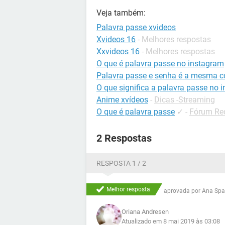
Veja também:
Palavra passe xvideos
Xvideos 16
- Melhores respostas
Xxvideos 16
- Melhores respostas
O que é palavra passe no instagram
Palavra passe e senha é a mesma c
O que significa a palavra passe no 
Anime xvídeos
-
Dicas -Streaming
O que é palavra passe
✓
-
Fórum Red
2 Respostas
RESPOSTA 1 / 2
Melhor resposta
aprovada por
Ana Spa
Oriana Andresen
Atualizado em 8 mai 2019 às 03:08