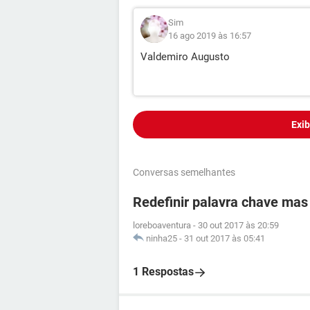
Sim
16 ago 2019 às 16:57
Valdemiro Augusto
Exib
Conversas semelhantes
Redefinir palavra chave ma
loreboaventura
-
30 out 2017 às 20:59
ninha25
-
31 out 2017 às 05:41
1 Respostas