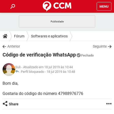
MENU
INÍCIO
JOGOS
WHATSAPP
DICAS
Fórum
Softwares e aplicativos
CELULAR
FACEBOOK
JOGOS
WHATSAPP
DOWNLOADS
Anterior
Seguinte
OUTLOOK
EXCEL
CELULAR
FACEBOOK
Código de verificação WhatsApp
INSTAGRAM
JOGOS
GMAIL
WHATSAPP
Fechado
FÓRUM
OUTLOOK
EXCEL
GUIA DE COMPRAS
CELULAR
FACEBOOK
Suli
- Atualizado em 18 jul 2019 às 10:44
INSTAGRAM
JOGOS
GMAIL
WHATSAPP
GLOSSÁRIO
Perfil bloqueado -
18 jul 2019 às 10:48
OUTLOOK
EXCEL
GUIA DE COMPRAS
CELULAR
FACEBOOK
INSTAGRAM
JOGOS
GMAIL
WHATSAPP
Bom dia,
OUTLOOK
EXCEL
GUIA DE COMPRAS
CELULAR
FACEBOOK
Gostaria do código do número 47988976776
INSTAGRAM
GMAIL
OUTLOOK
EXCEL
GUIA DE COMPRAS
Share
INSTAGRAM
GMAIL