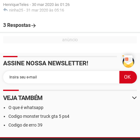
HenriqueTeles
-
30 mar 2020 às 01:26
ninha25
-
31 mar 2020 às 05:16
3 Respostas
ASSINE NOSSA NEWSLETTER!
VEJA TAMBÉM
O que é whatsapp
Codigo monster truck gta 5 ps4
Codigo de erro 39