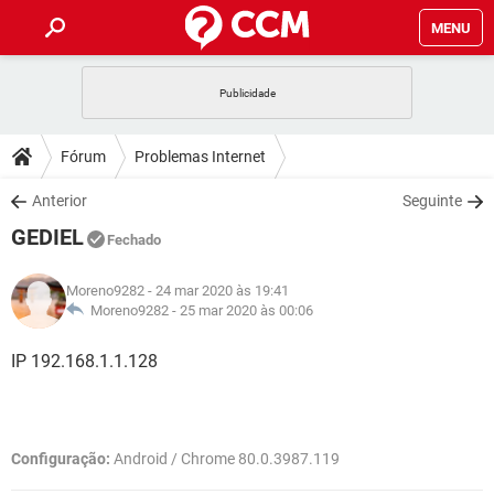
MENU
INÍCIO
JOGOS
WHATSAPP
DICAS
Fórum
Problemas Internet
CELULAR
FACEBOOK
JOGOS
WHATSAPP
DOWNLOADS
Anterior
Seguinte
OUTLOOK
EXCEL
CELULAR
FACEBOOK
GEDIEL
INSTAGRAM
JOGOS
GMAIL
WHATSAPP
Fechado
FÓRUM
OUTLOOK
EXCEL
GUIA DE COMPRAS
CELULAR
FACEBOOK
Moreno9282
- 24 mar 2020 às 19:41
INSTAGRAM
JOGOS
GMAIL
WHATSAPP
GLOSSÁRIO
Moreno9282 -
25 mar 2020 às 00:06
OUTLOOK
EXCEL
GUIA DE COMPRAS
CELULAR
FACEBOOK
INSTAGRAM
JOGOS
GMAIL
WHATSAPP
IP 192.168.1.1.128
OUTLOOK
EXCEL
GUIA DE COMPRAS
CELULAR
FACEBOOK
INSTAGRAM
GMAIL
OUTLOOK
EXCEL
GUIA DE COMPRAS
Configuração:
Android / Chrome 80.0.3987.119
INSTAGRAM
GMAIL