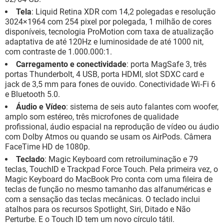
Tela
: Liquid Retina XDR com 14,2 polegadas e resolução
3024×1964 com 254 pixel por polegada, 1 milhão de cores
disponíveis, tecnologia ProMotion com taxa de atualização
adaptativa de até 120Hz e luminosidade de até 1000 nit,
com contraste de 1.000.000:1.
Carregamento e conectividade
: porta MagSafe 3, três
portas Thunderbolt, 4 USB, porta HDMI, slot SDXC card e
jack de 3,5 mm para fones de ouvido. Conectividade Wi‑Fi 6
e Bluetooth 5.0.
Áudio e Vídeo
: sistema de seis auto falantes com woofer,
amplo som estéreo, três microfones de qualidade
profissional, áudio espacial na reprodução de vídeo ou áudio
com Dolby Atmos ou quando se usam os AirPods. Câmera
FaceTime HD de 1080p.
Teclado
: Magic Keyboard com retroiluminação e 79
teclas, TouchID e Trackpad Force Touch. Pela primeira vez, o
Magic Keyboard do MacBook Pro conta com uma fileira de
teclas de função no mesmo tamanho das alfanuméricas e
com a sensação das teclas mecânicas. O teclado inclui
atalhos para os recursos Spotlight, Siri, Ditado e Não
Perturbe. E o Touch ID tem um novo círculo tátil.