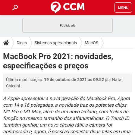
MENU
INÍCIO
JOGOS
WHATSAPP
DICAS
Dicas
Sistemas operacionais
MacOS
CELULAR
FACEBOOK
JOGOS
WHATSAPP
DOWNLOADS
MacBook Pro 2021: novidades,
OUTLOOK
EXCEL
CELULAR
FACEBOOK
especificações e preços
INSTAGRAM
JOGOS
GMAIL
WHATSAPP
FÓRUM
OUTLOOK
EXCEL
GUIA DE COMPRAS
CELULAR
FACEBOOK
Última modificação:
19 de outubro de 2021 às 09:52
por
Natali
INSTAGRAM
JOGOS
GMAIL
WHATSAPP
GLOSSÁRIO
OUTLOOK
Chiconi
.
EXCEL
GUIA DE COMPRAS
CELULAR
FACEBOOK
INSTAGRAM
JOGOS
GMAIL
WHATSAPP
A Apple apresentou a nova geração do MacBook Pro. Agora
OUTLOOK
EXCEL
com 14 e 16 polegadas, a novidade traz os potentes chips
GUIA DE COMPRAS
CELULAR
FACEBOOK
M1 Pro e M1 Max, além de um novo teclado, com teclas de
INSTAGRAM
GMAIL
OUTLOOK
EXCEL
função no mesmo tamanho dos alfanuméricas. O Touch ID
GUIA DE COMPRAS
também ganhou um novo círculo tátil, a câmera foi
INSTAGRAM
GMAIL
aprimorada e, agora, é possível conectar duas telas em uma