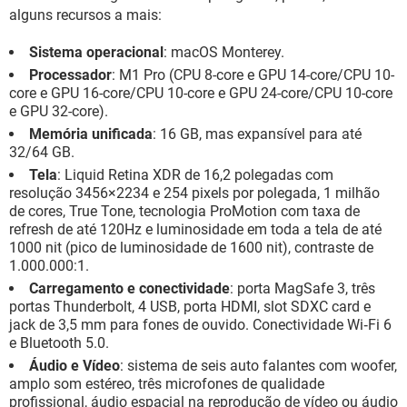
alguns recursos a mais:
Sistema operacional
: macOS Monterey.
Processador
: M1 Pro (CPU 8-core e GPU 14-core/CPU 10-
core e GPU 16-core/CPU 10-core e GPU 24-core/CPU 10-core
e GPU 32-core).
Memória unificada
: 16 GB, mas expansível para até
32/64 GB.
Tela
: Liquid Retina XDR de 16,2 polegadas com
resolução 3456×2234 e 254 pixels por polegada, 1 milhão
de cores, True Tone, tecnologia ProMotion com taxa de
refresh de até 120Hz e luminosidade em toda a tela de até
1000 nit (pico de luminosidade de 1600 nit), contraste de
1.000.000:1.
Carregamento e conectividade
: porta MagSafe 3, três
portas Thunderbolt, 4 USB, porta HDMI, slot SDXC card e
jack de 3,5 mm para fones de ouvido. Conectividade Wi‑Fi 6
e Bluetooth 5.0.
Áudio e Vídeo
: sistema de seis auto falantes com woofer,
amplo som estéreo, três microfones de qualidade
profissional, áudio espacial na reprodução de vídeo ou áudio