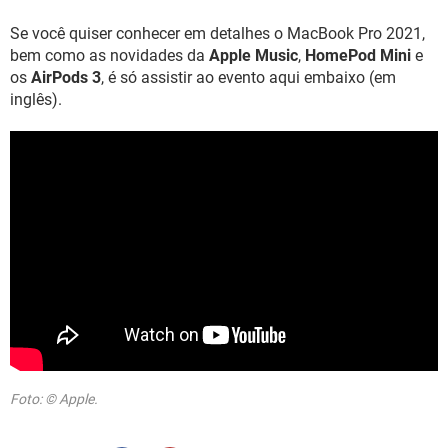
Se você quiser conhecer em detalhes o MacBook Pro 2021,
bem como as novidades da
Apple Music
,
HomePod Mini
e
os
AirPods 3
, é só assistir ao evento aqui embaixo (em
inglês).
Foto: © Apple.