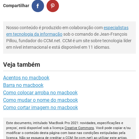
Compartilhar
Nosso conteúdo é produzido em colaboração com
especialistas
em tecnologia da informação
sob o comando de Jean-François
Pillou, fundador do CCM.net. CCM é um site sobre tecnologia líder
em nível internacional e está disponível em 11 idiomas.
Veja também
Acentos no macbook
Barra no macbook
Como colocar arroba no macbook
Como mudar o nome do macbook
Como cortar imagem no macbook
Este documento, intitulado 'MacBook Pro 2021: novidades, especificações e
preços', está disponível sob a licença
Creative Commons
. Você pode copiar e/ou
modificar o conteúdo desta página com base nas condições estipuladas pela
licença. Não se esqueça de creditar o
CCM
(
br.ccm.net
) ao utilizar este artigo.