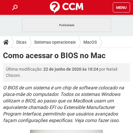
MENU
INÍCIO
JOGOS
WHATSAPP
DICAS
Dicas
Sistemas operacionais
MacOS
CELULAR
FACEBOOK
JOGOS
WHATSAPP
DOWNLOADS
Como acessar o BIOS no Mac
OUTLOOK
EXCEL
CELULAR
FACEBOOK
INSTAGRAM
JOGOS
GMAIL
WHATSAPP
FÓRUM
Última modificação:
22 de junho de 2020 às 10:24
por
Natali
OUTLOOK
EXCEL
GUIA DE COMPRAS
CELULAR
FACEBOOK
Chiconi
.
INSTAGRAM
JOGOS
GMAIL
WHATSAPP
GLOSSÁRIO
OUTLOOK
EXCEL
O BIOS de um sistema é um chip de software colocado na
GUIA DE COMPRAS
CELULAR
FACEBOOK
placa-mãe do computador. Todos os sistemas Windows
INSTAGRAM
JOGOS
GMAIL
WHATSAPP
OUTLOOK
EXCEL
utilizam o BIOS, ao passo que os MacBook usam um
GUIA DE COMPRAS
CELULAR
FACEBOOK
equivalente chamado EFI ou Extensible Manufacturer
INSTAGRAM
GMAIL
Program Interface, permitindo que usuários avançados
OUTLOOK
EXCEL
façam configurações específicas. Veja como fazer isso.
GUIA DE COMPRAS
INSTAGRAM
GMAIL