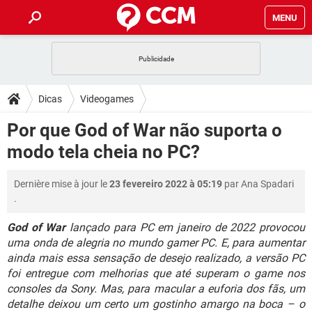
MENU
INÍCIO
JOGOS
WHATSAPP
DICAS
Dicas
Videogames
CELULAR
FACEBOOK
JOGOS
WHATSAPP
DOWNLOADS
Por que God of War não suporta o
OUTLOOK
EXCEL
CELULAR
FACEBOOK
modo tela cheia no PC?
INSTAGRAM
JOGOS
GMAIL
WHATSAPP
FÓRUM
OUTLOOK
EXCEL
GUIA DE COMPRAS
CELULAR
FACEBOOK
Dernière mise à jour le
23 fevereiro 2022 à 05:19
par
Ana Spadari
INSTAGRAM
JOGOS
GMAIL
WHATSAPP
GLOSSÁRIO
OUTLOOK
.
EXCEL
GUIA DE COMPRAS
CELULAR
FACEBOOK
INSTAGRAM
JOGOS
GMAIL
WHATSAPP
God of War
lançado para PC em janeiro de 2022 provocou
OUTLOOK
EXCEL
uma onda de alegria no mundo gamer PC. E, para aumentar
GUIA DE COMPRAS
CELULAR
FACEBOOK
ainda mais essa sensação de desejo realizado, a versão PC
INSTAGRAM
GMAIL
OUTLOOK
EXCEL
foi entregue com melhorias que até superam o game nos
GUIA DE COMPRAS
consoles da Sony. Mas, para macular a euforia dos fãs, um
INSTAGRAM
GMAIL
detalhe deixou um certo um gostinho amargo na boca – o