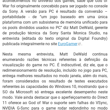
acontecimentos no universo dos games, sabe que God of
War foi originalmente concebido para ser jogado no console
da Sony. A versão para PC é resultado da conversão –
portabilidade - de “um jogo baseado em uma única
plataforma com um subsistema de memória unificado para
os pools divididos usados no PC” diz Matt DeWald, gerente
de produção técnica da Sony Santa Monica Studio, na
entrevista (editada do texto original da Digital Foundry)
publicada integralmente no site
EuroGamer
.
Nesta mesma entrevista, Matt DeWald continua
enumerando razões técnicas referentes à definição da
visualização do game no PC. É indiscutível, diz ele, que o
redimensionamento de resolução, incluído no jogo para PC,
entrega melhores resultados no modo janela, além do mais,
foram considerados os resultado de testes executados
referentes às capacidades do Windows 10, mostrando que o
SO da Microsoft só entrega excelente desempenho neste
modo. Vale ainda destacar que o aperfeiçoamento do Direct
11 oferece ao God of War o suporte sem falhas do VSync,
NVIDIA G-Sync para o game rodar redondinho no modo