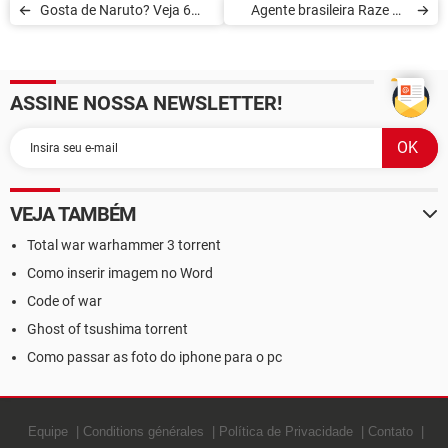
Gosta de Naruto? Veja 6
Agente brasileira Raze do
dicas de jogos relacionados
Valorant ganha animação;
à franquia
confira
ASSINE NOSSA NEWSLETTER!
VEJA TAMBÉM
Total war warhammer 3 torrent
Como inserir imagem no Word
Code of war
Ghost of tsushima torrent
Como passar as foto do iphone para o pc
Equipe
Conditions générales
Política de Privacidade
Contato