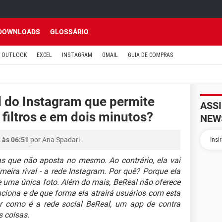
DOWNLOADS
GLOSSÁRIO
OUTLOOK
EXCEL
INSTAGRAM
GMAIL
GUIA DE COMPRAS
l do Instagram que permite
ASS
 filtros e em dois minutos?
NEW
2 às 06:51
por
Ana Spadari
.
s que não aposta no mesmo. Ao contrário, ela vai
meira rival - a rede Instagram. Por quê? Porque ela
 uma única foto. Além do mais, BeReal não oferece
ciona e de que forma ela atrairá usuários com esta
er como é a rede social BeReal, um app de contra
s coisas.