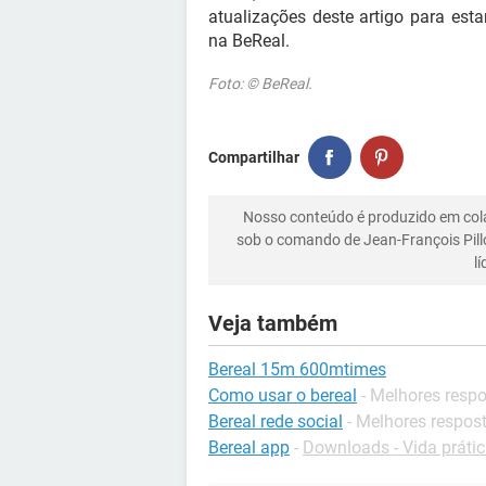
atualizações deste artigo para est
na BeReal.
Foto: © BeReal.
Compartilhar
Nosso conteúdo é produzido em co
sob o comando de Jean-François Pill
l
Veja também
Bereal 15m 600mtimes
Como usar o bereal
- Melhores resp
Bereal rede social
- Melhores respos
Bereal app
-
Downloads - Vida prátic