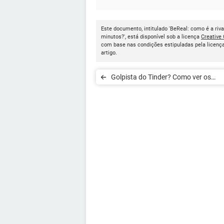
Este documento, intitulado 'BeReal: como é a riva
minutos?', está disponível sob a licença
Creativ
com base nas condições estipuladas pela licença
artigo.
Golpista do Tinder? Como ver os
antecedentes criminais dos matches