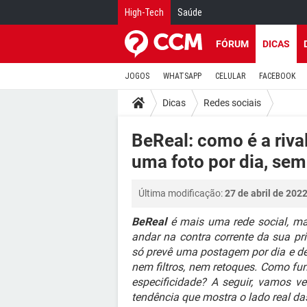
High-Tech
Saúde
FÓRUM
DICAS
JOGOS
WHATSAPP
CELULAR
FACEBOOK
Dicas
Redes sociais
BeReal: como é a riva
uma foto por dia, sem
Última modificação:
27 de abril de 202
BeReal
é mais uma rede social, ma
andar na contra corrente da sua pri
só prevê uma postagem por dia e de
nem filtros, nem retoques. Como fun
especificidade? A seguir, vamos v
tendência que mostra o lado real da