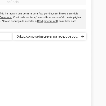
l do Instagram que permite uma foto por dia, sem filtros e em dois
e Commons
. Você pode copiar e/ou modificar o conteúdo desta página
. Não se esqueça de creditar o
CCM
(
br.ccm.net
) ao utilizar este
Orkut: como se inscrever na rede, que pode
voltar a existir