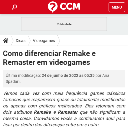
MENU
INÍCIO
JOGOS
WHATSAPP
DICAS
Dicas
Videogames
CELULAR
FACEBOOK
JOGOS
WHATSAPP
DOWNLOADS
Como diferenciar Remake e
OUTLOOK
EXCEL
CELULAR
FACEBOOK
Remaster em videogames
INSTAGRAM
JOGOS
GMAIL
WHATSAPP
FÓRUM
OUTLOOK
EXCEL
GUIA DE COMPRAS
CELULAR
FACEBOOK
Última modificação:
24 de junho de 2022 às 05:35
por
Ana
INSTAGRAM
JOGOS
GMAIL
WHATSAPP
GLOSSÁRIO
OUTLOOK
Spadari
.
EXCEL
GUIA DE COMPRAS
CELULAR
FACEBOOK
INSTAGRAM
JOGOS
GMAIL
WHATSAPP
Vemos cada vez com mais frequência games clássicos
OUTLOOK
EXCEL
famosos que reaparecem quase ou totalmente modificados
GUIA DE COMPRAS
CELULAR
FACEBOOK
ou apenas com gráficos melhorados. Eles retornam com
INSTAGRAM
GMAIL
OUTLOOK
EXCEL
dois atributos
Remake
e
Remaster
que não significam a
GUIA DE COMPRAS
mesma coisa. Convidamos vocês a continuarem aqui para
INSTAGRAM
GMAIL
ficar por dentro das diferenças entre um e outro.