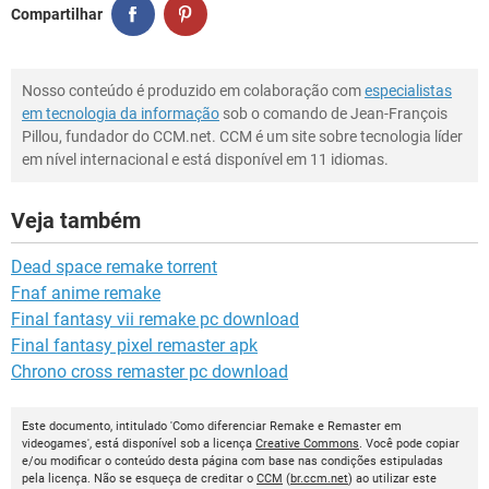
Compartilhar
Nosso conteúdo é produzido em colaboração com
especialistas
em tecnologia da informação
sob o comando de Jean-François
Pillou, fundador do CCM.net. CCM é um site sobre tecnologia líder
em nível internacional e está disponível em 11 idiomas.
Veja também
Dead space remake torrent
Fnaf anime remake
Final fantasy vii remake pc download
Final fantasy pixel remaster apk
Chrono cross remaster pc download
Este documento, intitulado 'Como diferenciar Remake e Remaster em
videogames', está disponível sob a licença
Creative Commons
. Você pode copiar
e/ou modificar o conteúdo desta página com base nas condições estipuladas
pela licença. Não se esqueça de creditar o
CCM
(
br.ccm.net
) ao utilizar este