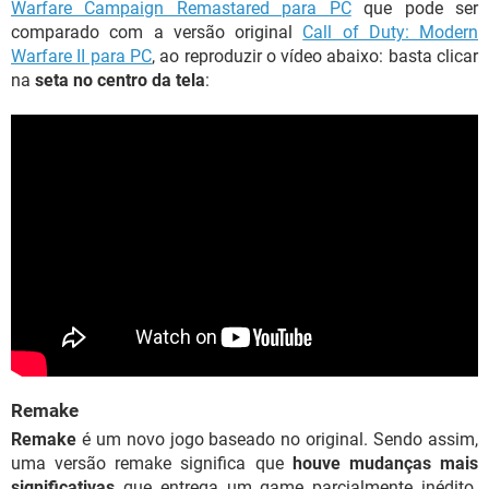
Warfare Campaign Remastared para PC
que pode ser
comparado com a versão original
Call of Duty: Modern
Warfare II para PC
, ao reproduzir o vídeo abaixo: basta clicar
na
seta no centro da tela
:
Remake
Remake
é um novo jogo baseado no original. Sendo assim,
uma versão remake significa que
houve mudanças mais
significativas
que entrega um game parcialmente inédito.