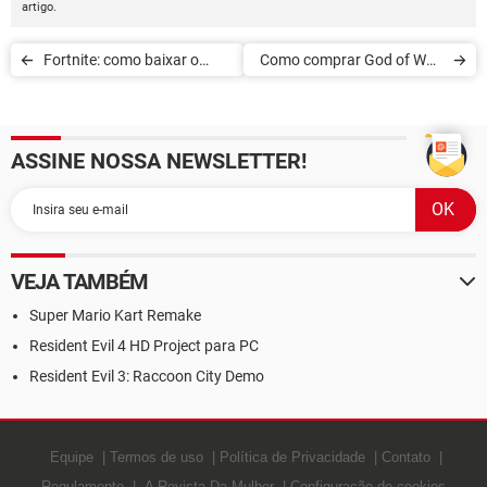
artigo.
Fortnite: como baixar o
Como comprar God of War:
patch de atualização com
Ragnarok na pré-venda
NPC do Darth Vader
ASSINE NOSSA NEWSLETTER!
VEJA TAMBÉM
Super Mario Kart Remake
Resident Evil 4 HD Project para PC
Resident Evil 3: Raccoon City Demo
Equipe
Termos de uso
Política de Privacidade
Contato
Regulamento
A Revista Da Mulher
Configuração de cookies