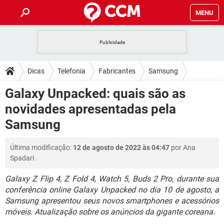
MENU
INÍCIO
JOGOS
WHATSAPP
DICAS
Dicas
Telefonia
Fabricantes
Samsung
CELULAR
FACEBOOK
JOGOS
WHATSAPP
DOWNLOADS
Galaxy Unpacked: quais são as
OUTLOOK
EXCEL
CELULAR
FACEBOOK
novidades apresentadas pela
INSTAGRAM
JOGOS
GMAIL
WHATSAPP
FÓRUM
OUTLOOK
EXCEL
Samsung
GUIA DE COMPRAS
CELULAR
FACEBOOK
INSTAGRAM
JOGOS
GMAIL
WHATSAPP
GLOSSÁRIO
OUTLOOK
EXCEL
Última modificação:
12 de agosto de 2022 às 04:47
por
Ana
GUIA DE COMPRAS
CELULAR
FACEBOOK
Spadari
.
INSTAGRAM
JOGOS
GMAIL
WHATSAPP
OUTLOOK
EXCEL
GUIA DE COMPRAS
CELULAR
FACEBOOK
Galaxy Z Flip 4, Z Fold 4, Watch 5, Buds 2 Pro, durante sua
INSTAGRAM
GMAIL
conferência online Galaxy Unpacked no dia 10 de agosto, a
OUTLOOK
EXCEL
Samsung apresentou seus novos smartphones e acessórios
GUIA DE COMPRAS
INSTAGRAM
GMAIL
móveis. Atualização sobre os anúncios da gigante coreana.