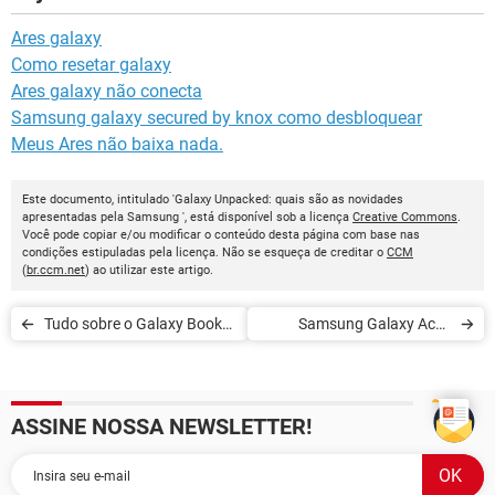
Ares galaxy
Como resetar galaxy
Ares galaxy não conecta
Samsung galaxy secured by knox como desbloquear
Meus Ares não baixa nada.
Este documento, intitulado 'Galaxy Unpacked: quais são as novidades
apresentadas pela Samsung ', está disponível sob a licença
Creative Commons
.
Você pode copiar e/ou modificar o conteúdo desta página com base nas
condições estipuladas pela licença. Não se esqueça de creditar o
CCM
(
br.ccm.net
) ao utilizar este artigo.
Tudo sobre o Galaxy Book
Samsung Galaxy Ace -
Pro, o Galaxy mais
Aviso de recepção
poderoso da Samsung
ASSINE NOSSA NEWSLETTER!