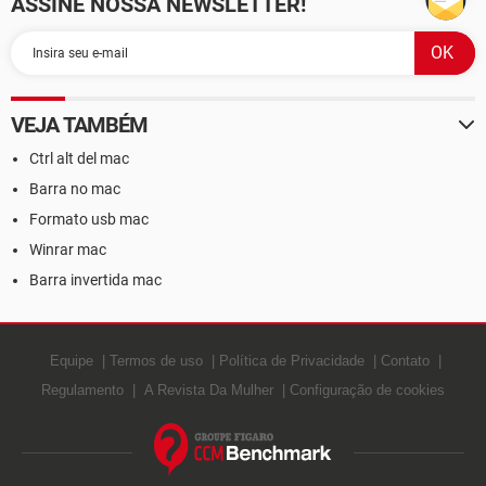
ASSINE NOSSA NEWSLETTER!
VEJA TAMBÉM
Ctrl alt del mac
Barra no mac
Formato usb mac
Winrar mac
Barra invertida mac
Equipe
Termos de uso
Política de Privacidade
Contato
Regulamento
A Revista Da Mulher
Configuração de cookies