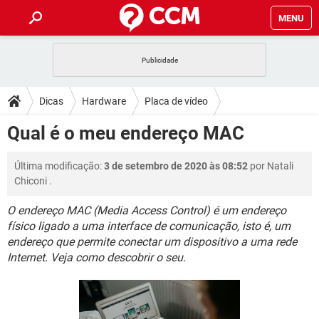
MENU
INÍCIO
JOGOS
WHATSAPP
DICAS
Dicas
Hardware
Placa de vídeo
CELULAR
FACEBOOK
JOGOS
WHATSAPP
DOWNLOADS
Qual é o meu endereço MAC
OUTLOOK
EXCEL
CELULAR
FACEBOOK
INSTAGRAM
JOGOS
GMAIL
WHATSAPP
FÓRUM
Última modificação:
3 de setembro de 2020 às 08:52
por
Natali
OUTLOOK
EXCEL
GUIA DE COMPRAS
CELULAR
FACEBOOK
Chiconi
.
INSTAGRAM
JOGOS
GMAIL
WHATSAPP
GLOSSÁRIO
OUTLOOK
EXCEL
O endereço MAC (Media Access Control) é um endereço
GUIA DE COMPRAS
CELULAR
FACEBOOK
físico ligado a uma interface de comunicação, isto é, um
INSTAGRAM
JOGOS
GMAIL
WHATSAPP
OUTLOOK
EXCEL
endereço que permite conectar um dispositivo a uma rede
GUIA DE COMPRAS
CELULAR
FACEBOOK
Internet. Veja como descobrir o seu.
INSTAGRAM
GMAIL
OUTLOOK
EXCEL
GUIA DE COMPRAS
INSTAGRAM
GMAIL