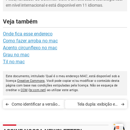
em nível internacional e está disponível em 11 idiomas.
Veja também
Onde fica esse endereço
Como fazer arroba no mac
Acento circunflexo no mac
Grau no mac
Til no mac
Este documento, intitulado 'Qual é o meu endereço MAC', está disponível sob a
licença
Creative Commons
. Você pode copiar e/ou modificar o conteúdo desta
página com base nas condições estipuladas pela licença. Não se esqueça de
creditar o
CCM
(
br.ccm.net
) ao utilizar este artigo.
Como identificar a versão
Tela dupla: exibição em
do Pixel Shader da sua
duas telas ou mais
placa de vídeo