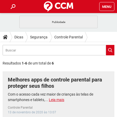
MENU
INÍCIO
JOGOS
WHATSAPP
DICAS
Dicas
Segurança
Controle Parental
CELULAR
FACEBOOK
JOGOS
WHATSAPP
DOWNLOADS
OUTLOOK
EXCEL
CELULAR
FACEBOOK
INSTAGRAM
JOGOS
GMAIL
WHATSAPP
FÓRUM
OUTLOOK
EXCEL
Resultados
1-6
de um total de
6
GUIA DE COMPRAS
CELULAR
FACEBOOK
INSTAGRAM
JOGOS
GMAIL
WHATSAPP
GLOSSÁRIO
OUTLOOK
EXCEL
Melhores apps de controle parental para
GUIA DE COMPRAS
CELULAR
FACEBOOK
INSTAGRAM
JOGOS
GMAIL
WHATSAPP
proteger seus filhos
OUTLOOK
EXCEL
GUIA DE COMPRAS
CELULAR
FACEBOOK
Com o acesso cada vez maior de crianças às telas de
INSTAGRAM
GMAIL
smartphones e tablets,...
Leia mais
OUTLOOK
EXCEL
GUIA DE COMPRAS
Controle Parental
INSTAGRAM
GMAIL
13 de novembro de 2020 às 13:07