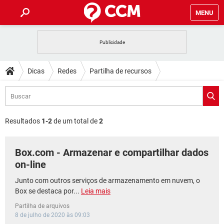
MENU
INÍCIO
JOGOS
WHATSAPP
DICAS
Dicas
Redes
Partilha de recursos
CELULAR
FACEBOOK
JOGOS
WHATSAPP
DOWNLOADS
Partilha de arquivos
OUTLOOK
EXCEL
CELULAR
FACEBOOK
INSTAGRAM
JOGOS
GMAIL
WHATSAPP
FÓRUM
OUTLOOK
EXCEL
Resultados
1-2
de um total de
2
GUIA DE COMPRAS
CELULAR
FACEBOOK
INSTAGRAM
JOGOS
GMAIL
WHATSAPP
GLOSSÁRIO
OUTLOOK
EXCEL
Box.com - Armazenar e compartilhar dados
GUIA DE COMPRAS
CELULAR
FACEBOOK
INSTAGRAM
JOGOS
GMAIL
WHATSAPP
on-line
OUTLOOK
EXCEL
GUIA DE COMPRAS
CELULAR
FACEBOOK
Junto com outros serviços de armazenamento em nuvem, o
INSTAGRAM
GMAIL
Box se destaca por...
Leia mais
OUTLOOK
EXCEL
GUIA DE COMPRAS
Partilha de arquivos
INSTAGRAM
GMAIL
8 de julho de 2020 às 09:03