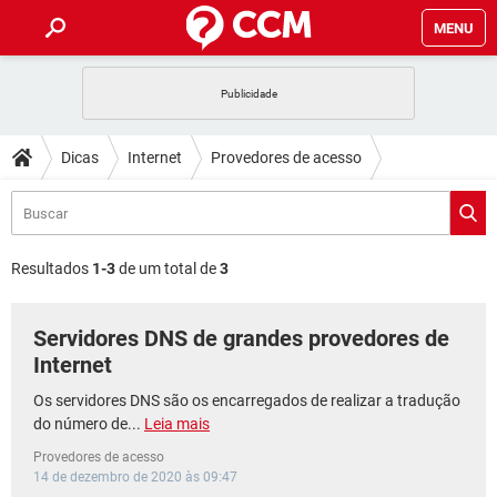
MENU
INÍCIO
JOGOS
WHATSAPP
DICAS
Dicas
Internet
Provedores de acesso
CELULAR
FACEBOOK
JOGOS
WHATSAPP
DOWNLOADS
OUTLOOK
EXCEL
CELULAR
FACEBOOK
INSTAGRAM
JOGOS
GMAIL
WHATSAPP
FÓRUM
OUTLOOK
EXCEL
Resultados
1-3
de um total de
3
GUIA DE COMPRAS
CELULAR
FACEBOOK
INSTAGRAM
JOGOS
GMAIL
WHATSAPP
GLOSSÁRIO
OUTLOOK
EXCEL
Servidores DNS de grandes provedores de
GUIA DE COMPRAS
CELULAR
FACEBOOK
INSTAGRAM
JOGOS
GMAIL
WHATSAPP
Internet
OUTLOOK
EXCEL
GUIA DE COMPRAS
CELULAR
FACEBOOK
Os servidores DNS são os encarregados de realizar a tradução
INSTAGRAM
GMAIL
do número de...
Leia mais
OUTLOOK
EXCEL
GUIA DE COMPRAS
Provedores de acesso
INSTAGRAM
GMAIL
14 de dezembro de 2020 às 09:47