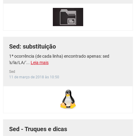
GUIA DE COMPRAS
Sed: substituição
1ª ocorrência (de cada linha) encontrado apenas: sed
's/la/LA/'...
Leia mais
Sed
11 de março de 2018 às 10:50
Sed - Truques e dicas