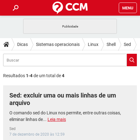
MENU
INÍCIO
JOGOS
WHATSAPP
DICAS
Dicas
Sistemas operacionais
Linux
Shell
Sed
CELULAR
FACEBOOK
JOGOS
WHATSAPP
DOWNLOADS
OUTLOOK
EXCEL
CELULAR
FACEBOOK
INSTAGRAM
JOGOS
GMAIL
WHATSAPP
FÓRUM
OUTLOOK
EXCEL
Resultados
1-4
de um total de
4
GUIA DE COMPRAS
CELULAR
FACEBOOK
INSTAGRAM
JOGOS
GMAIL
WHATSAPP
GLOSSÁRIO
OUTLOOK
EXCEL
Sed: excluir uma ou mais linhas de um
GUIA DE COMPRAS
CELULAR
FACEBOOK
INSTAGRAM
JOGOS
GMAIL
WHATSAPP
arquivo
OUTLOOK
EXCEL
GUIA DE COMPRAS
CELULAR
FACEBOOK
O comando sed do Linux nos permite, entre outras coisas,
INSTAGRAM
GMAIL
eliminar linhas de...
Leia mais
OUTLOOK
EXCEL
GUIA DE COMPRAS
Sed
INSTAGRAM
GMAIL
7 de dezembro de 2020 às 12:59